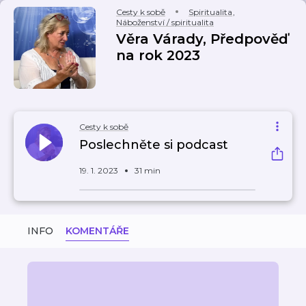
Cesty k sobě
Spiritualita
,
Náboženství / spiritualita
Věra Várady, Předpověď
na rok 2023
Cesty k sobě
Poslechněte si podcast
19. 1. 2023
31 min
INFO
KOMENTÁŘE