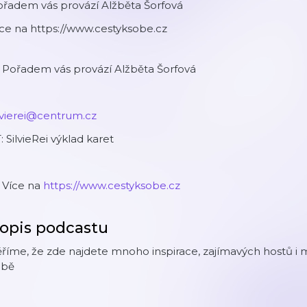
ořadem vás provází Alžběta Šorfová
ce na https://www.cestyksobe.cz
 Pořadem vás provází Alžběta Šorfová
lvierei@centrum.cz
: SilvieRei výklad karet
️ Více na
https://www.cestyksobe.cz
opis podcastu
říme, že zde najdete mnoho inspirace, zajímavých hostů i 
obě