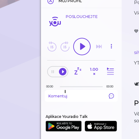
MŮJ PROFIL
P
Ví
POSLOUCHEJTE
💙
si
YT
1.00
×
🕊
00:00
00:00
Komentuj
P
Vě
Aplikace Youradio Talk
s