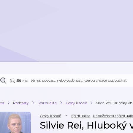
Najděte si:
od
Podcasty
Spiritualita
Cesty k sobě
Silvie Rei, Hluboký v
Cesty k sobě
Spiritualita
,
Náboženství / spirituali
Silvie Rei, Hluboký