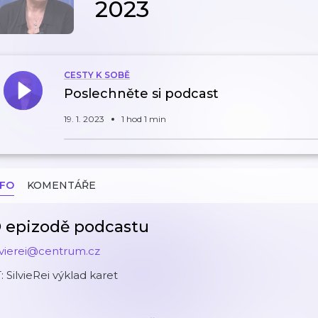
2023
CESTY K SOBĚ
Poslechněte si podcast
19. 1. 2023
1 hod 1 min
NFO
KOMENTÁŘE
 epizodě podcastu
lvierei@centrum.cz
: SilvieRei výklad karet