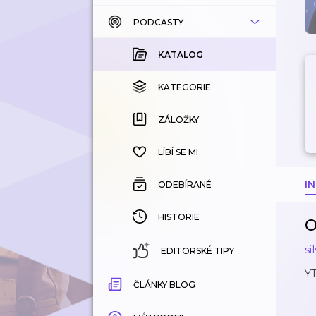
PODCASTY
KATALOG
KOUPENÉ
KATALOG
KATEGORIE
KATEGORIE
ZÁLOŽKY
ZÁLOŽKY
HISTORIE
LÍBÍ SE MI
I
ODEBÍRANÉ
HISTORIE
O
si
EDITORSKÉ TIPY
YT
ČLÁNKY BLOG