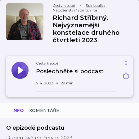
Cesty k sobě
Spiritualita
,
Náboženství / spiritualita
Richard Stříbrný,
Nejvýznamější
konstelace druhého
čtvrtletí 2023
Cesty k sobě
Poslechněte si podcast
5. 4. 2023
29 min
INFO
KOMENTÁŘE
O epizodě podcastu
Duben, květen, červen 2023