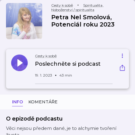
Cesty k sobě
Spiritualita
,
Náboženství / spiritualita
Petra Nel Smolová,
Potenciál roku 2023
Cesty k sobě
Poslechněte si podcast
19. 1. 2023
43 min
INFO
KOMENTÁŘE
O epizodě podcastu
Věci nejsou předem dané, je to alchymie tvoření
života