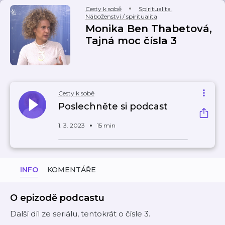
Cesty k sobě
Spiritualita
,
Náboženství / spiritualita
Monika Ben Thabetová,
Tajná moc čísla 3
Cesty k sobě
Poslechněte si podcast
1. 3. 2023
15 min
INFO
KOMENTÁŘE
O epizodě podcastu
Další díl ze seriálu, tentokrát o čísle 3.