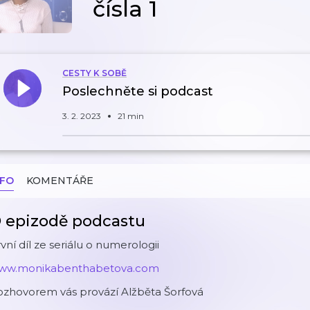
čísla 1
CESTY K SOBĚ
Poslechněte si podcast
3. 2. 2023
21 min
NFO
KOMENTÁŘE
 epizodě podcastu
vní díl ze seriálu o numerologii
ww.monikabenthabetova.com
ozhovorem vás provází Alžběta Šorfová