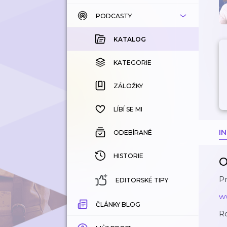
PODCASTY
KATALOG
KOUPENÉ
KATALOG
KATEGORIE
KATEGORIE
ZÁLOŽKY
ZÁLOŽKY
HISTORIE
LÍBÍ SE MI
I
ODEBÍRANÉ
HISTORIE
O
Pr
EDITORSKÉ TIPY
w
ČLÁNKY BLOG
R