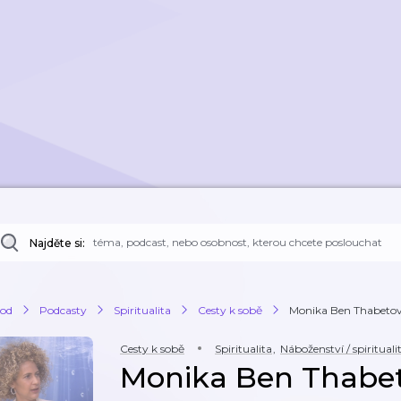
Najděte si:
od
Podcasty
Spiritualita
Cesty k sobě
Monika Ben Thabetová
Cesty k sobě
Spiritualita
,
Náboženství / spirituali
Monika Ben Thabet