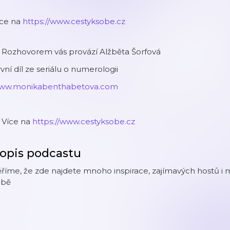
íce na
https://www.cestyksobe.cz
 Rozhovorem vás provází Alžběta Šorfová
vní díl ze seriálu o numerologii
ww.monikabenthabetova.com
️ Více na
https://www.cestyksobe.cz
opis podcastu
říme, že zde najdete mnoho inspirace, zajímavých hostů i 
obě