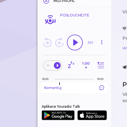
MŮJ PROFIL
V
POSLOUCHEJTE

Pr
w
1.00
🕊
×
00:00
00:00
P
Komentuj
Vě
s
Aplikace Youradio Talk