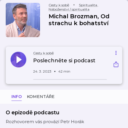
Cesty k sobě
Spiritualita
,
Náboženství / spiritualita
Michal Brozman, Od
strachu k bohatství
Cesty k sobě
Poslechněte si podcast
24. 3. 2023
42 min
INFO
KOMENTÁŘE
O epizodě podcastu
Rozhovorem vás provází Petr Horák