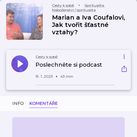
Cesty k sobě
Spiritualita
,
Náboženství / spiritualita
Marian a Iva Coufalovi,
Jak tvořit šťastné
vztahy?
Cesty k sobě
Poslechněte si podcast
19. 1. 2023
43 min
INFO
KOMENTÁŘE