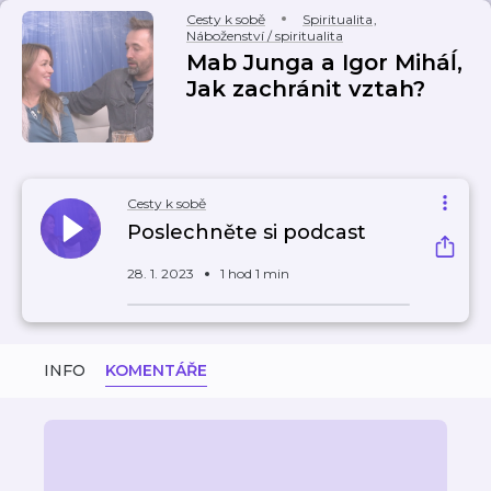
Cesty k sobě
Spiritualita
,
Náboženství / spiritualita
Mab Junga a Igor Miháĺ,
Jak zachránit vztah?
Cesty k sobě
Poslechněte si podcast
28. 1. 2023
1 hod 1 min
INFO
KOMENTÁŘE