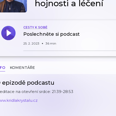
hojnosti a léčení
CESTY K SOBĚ
Poslechněte si podcast
25. 2. 2023
36 min
NFO
KOMENTÁŘE
 epizodě podcastu
ditace na otevření srdce: 21:39-28:53
w.kridlakrystalu.cz