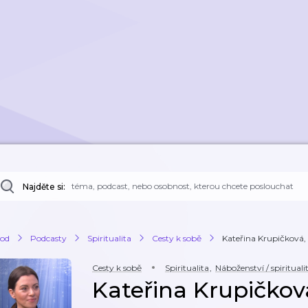
Najděte si:
od
Podcasty
Spiritualita
Cesty k sobě
Kateřina Krupičková, K
Cesty k sobě
Spiritualita
,
Náboženství / spirituali
Kateřina Krupičková