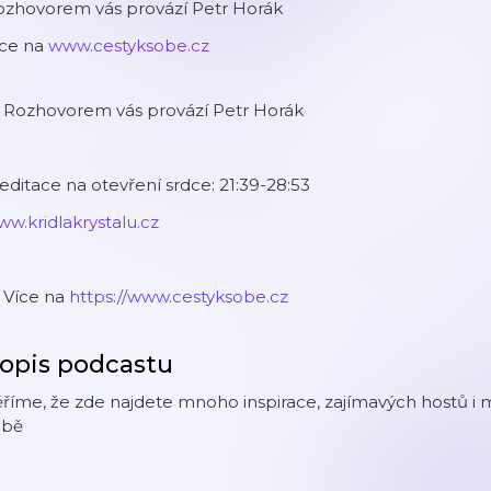
ozhovorem vás provází Petr Horák
íce na
www.cestyksobe.cz
 Rozhovorem vás provází Petr Horák
ditace na otevření srdce: 21:39-28:53
w.kridlakrystalu.cz
️ Více na
https://www.cestyksobe.cz
opis podcastu
říme, že zde najdete mnoho inspirace, zajímavých hostů i 
obě