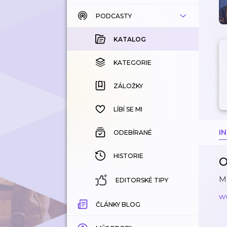
PODCASTY
KATALOG
KOUPENÉ
KATALOG
KATEGORIE
KATEGORIE
ZÁLOŽKY
ZÁLOŽKY
HISTORIE
LÍBÍ SE MI
I
ODEBÍRANÉ
HISTORIE
O
Me
EDITORSKÉ TIPY
ww
ČLÁNKY BLOG