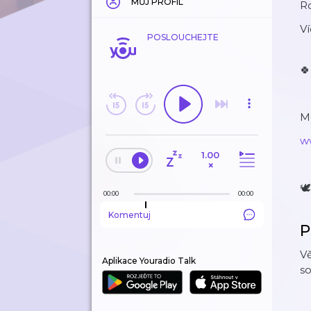
MŮJ PROFIL
R
V
POSLOUCHEJTE

Me
ww
1.00
×
🕊
00:00
00:00
Komentuj
P
Vě
Aplikace Youradio Talk
s