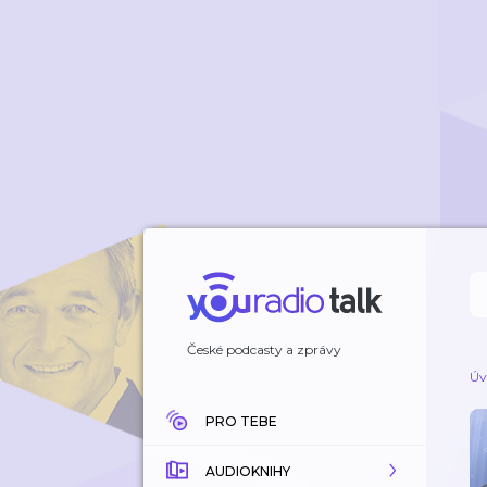
České podcasty a zprávy
Úv
PRO TEBE
AUDIOKNIHY