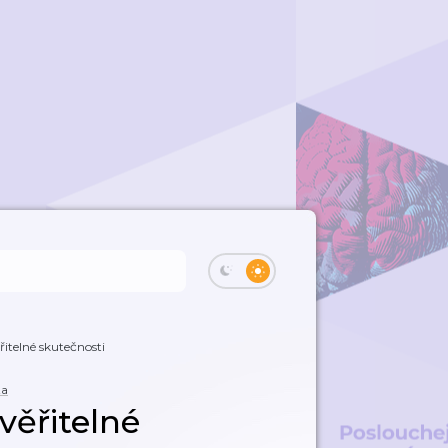
řitelné skutečnosti
ta
věřitelné