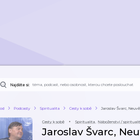
Najděte si:
od
Podcasty
Spiritualita
Cesty k sobě
Jaroslav Švarc, Neuvě
Cesty k sobě
Spiritualita
,
Náboženství / spirituali
Jaroslav Švarc, Neu