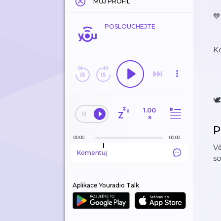
MŮJ PROFIL

POSLOUCHEJTE
K
🕊
1.00
×
P
00:00
00:00
Vě
Komentuj
s
Aplikace Youradio Talk