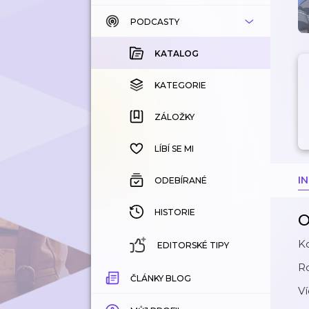
PODCASTY
KATALOG
KOUPENÉ
KATALOG
KATEGORIE
KATEGORIE
ZÁLOŽKY
ZÁLOŽKY
HISTORIE
LÍBÍ SE MI
I
ODEBÍRANÉ
HISTORIE
O
K
EDITORSKÉ TIPY
R
ČLÁNKY BLOG
Ví