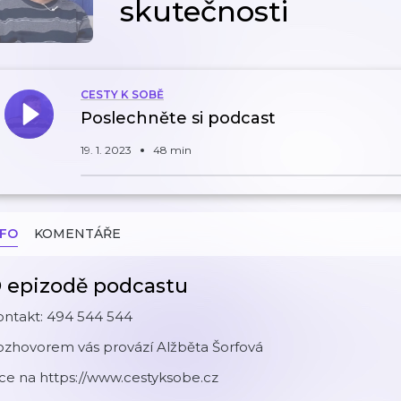
skutečnosti
CESTY K SOBĚ
Poslechněte si podcast
19. 1. 2023
48 min
NFO
KOMENTÁŘE
 epizodě podcastu
ontakt: 494 544 544
ozhovorem vás provází Alžběta Šorfová
ce na https://www.cestyksobe.cz