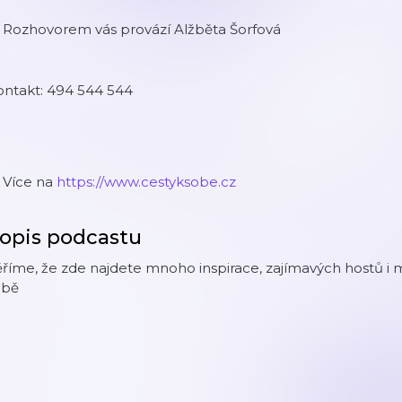
 Rozhovorem vás provází Alžběta Šorfová
ontakt: 494 544 544
️ Více na
https://www.cestyksobe.cz
opis podcastu
říme, že zde najdete mnoho inspirace, zajímavých hostů i 
obě