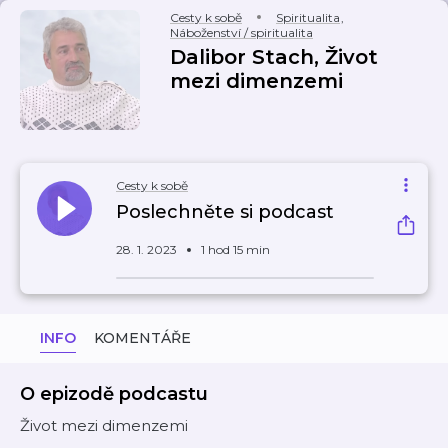
Cesty k sobě
Spiritualita
,
Náboženství / spiritualita
Dalibor Stach, Život
mezi dimenzemi
Cesty k sobě
Poslechněte si podcast
28. 1. 2023
1 hod 15 min
INFO
KOMENTÁŘE
O epizodě podcastu
Život mezi dimenzemi