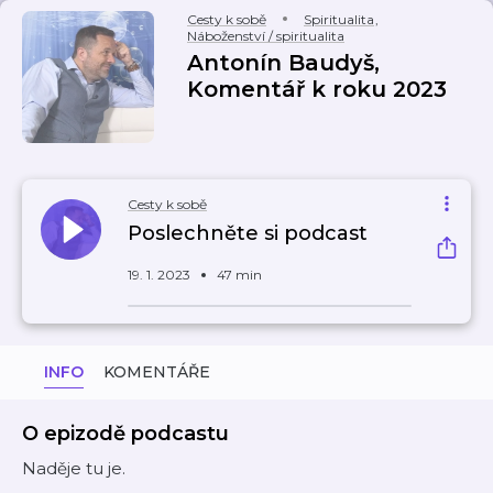
Cesty k sobě
Spiritualita
,
Náboženství / spiritualita
Antonín Baudyš,
Komentář k roku 2023
Cesty k sobě
Poslechněte si podcast
19. 1. 2023
47 min
INFO
KOMENTÁŘE
O epizodě podcastu
Naděje tu je.