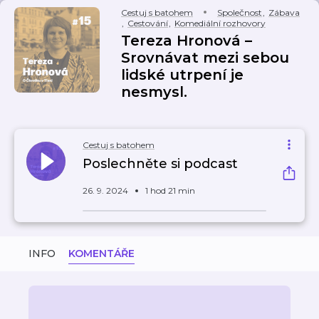
Cestuj s batohem
Společnost
,
Zábava
,
Cestování
,
Komediální rozhovory
Tereza Hronová –
Srovnávat mezi sebou
lidské utrpení je
nesmysl.
Cestuj s batohem
Poslechněte si podcast
26. 9. 2024
1 hod 21 min
INFO
KOMENTÁŘE