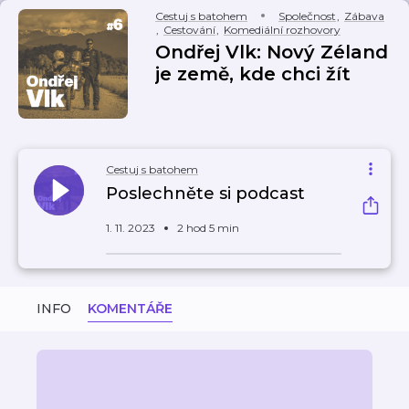
Cestuj s batohem
Společnost
,
Zábava
,
Cestování
,
Komediální rozhovory
Ondřej Vlk: Nový Zéland
je země, kde chci žít
Cestuj s batohem
Poslechněte si podcast
1. 11. 2023
2 hod 5 min
INFO
KOMENTÁŘE