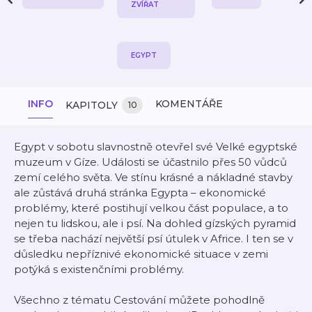
ZVÍŘAT
EGYPT
INFO
KOMENTÁŘE
KAPITOLY
10
Egypt v sobotu slavnostně otevřel své Velké egyptské
muzeum v Gíze. Události se účastnilo přes 50 vůdců
zemí celého světa. Ve stínu krásné a nákladné stavby
ale zůstává druhá stránka Egypta – ekonomické
problémy, které postihují velkou část populace, a to
nejen tu lidskou, ale i psí. Na dohled gízských pyramid
se třeba nachází největší psí útulek v Africe. I ten se v
důsledku nepříznivé ekonomické situace v zemi
potýká s existenčními problémy.
Všechno z tématu Cestování můžete pohodlně