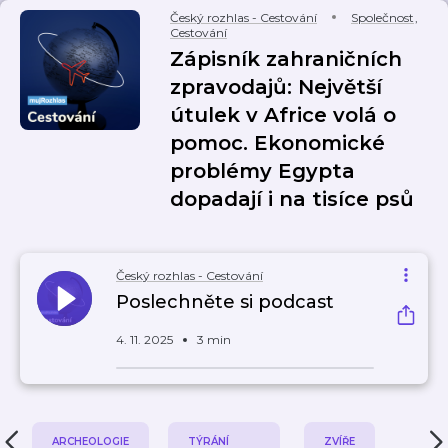
Český rozhlas - Cestování
Společnost
,
Cestování
Zápisník zahraničních
zpravodajů: Největší
útulek v Africe volá o
pomoc. Ekonomické
problémy Egypta
dopadají i na tisíce psů
Český rozhlas - Cestování
Poslechněte si podcast
4. 11. 2025
3 min
ARCHEOLOGIE
TÝRÁNÍ
ZVÍŘE