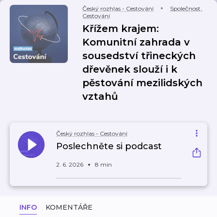
Český rozhlas - Cestování
Společnost
,
Cestování
Křížem krajem:
Komunitní zahrada v
sousedství třineckých
dřevěnek slouží i k
pěstování mezilidských
vztahů
Český rozhlas - Cestování
Poslechněte si podcast
2. 6. 2026
8 min
INFO
KOMENTÁŘE