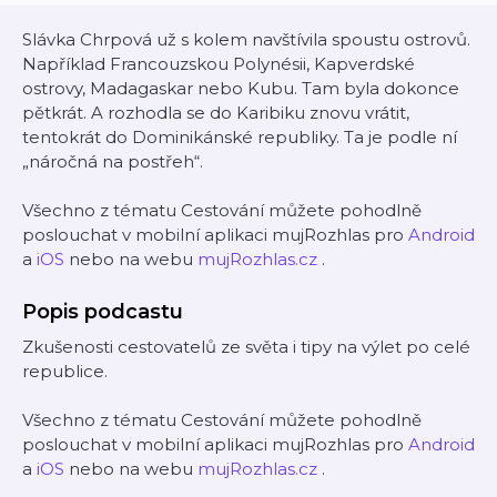
Slávka Chrpová už s kolem navštívila spoustu ostrovů.
Například Francouzskou Polynésii, Kapverdské
ostrovy, Madagaskar nebo Kubu. Tam byla dokonce
pětkrát. A rozhodla se do Karibiku znovu vrátit,
tentokrát do Dominikánské republiky. Ta je podle ní
„náročná na postřeh“.
Všechno z tématu Cestování můžete pohodlně
poslouchat v mobilní aplikaci mujRozhlas pro
Android
a
iOS
nebo na webu
mujRozhlas.cz
.
Popis podcastu
Zkušenosti cestovatelů ze světa i tipy na výlet po celé
republice.
Všechno z tématu Cestování můžete pohodlně
poslouchat v mobilní aplikaci mujRozhlas pro
Android
a
iOS
nebo na webu
mujRozhlas.cz
.