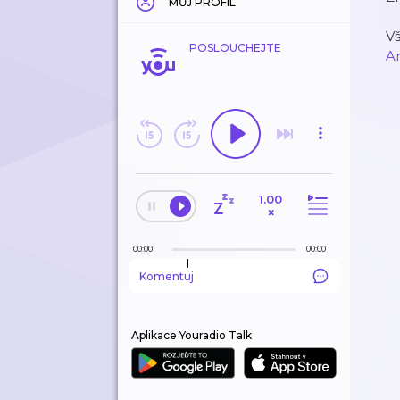
MŮJ PROFIL
V
POSLOUCHEJTE
A
1.00
×
00:00
00:00
Komentuj
Aplikace Youradio Talk