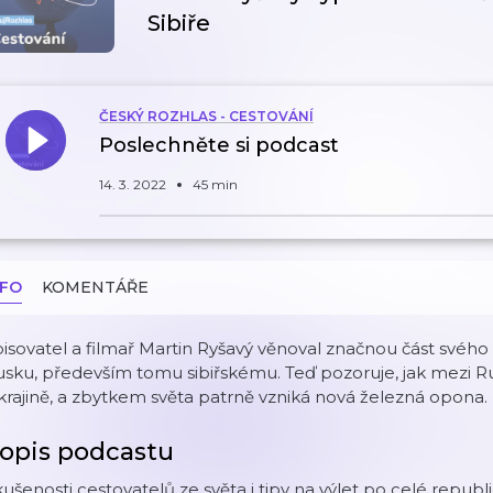
Sibiře
ČESKÝ ROZHLAS - CESTOVÁNÍ
Poslechněte si podcast
14. 3. 2022
45 min
NFO
KOMENTÁŘE
isovatel a filmař Martin Ryšavý věnoval značnou část svého
sku, především tomu sibiřskému. Teď pozoruje, jak mezi R
rajině, a zbytkem světa patrně vzniká nová železná opona.
opis podcastu
ušenosti cestovatelů ze světa i tipy na výlet po celé republi