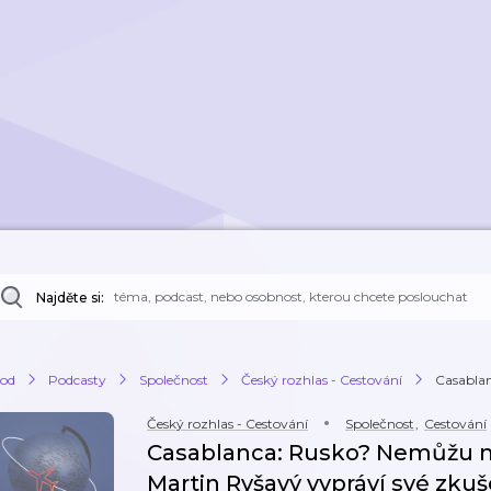
Najděte si:
od
Podcasty
Společnost
Český rozhlas - Cestování
Casablan
Český rozhlas - Cestování
Společnost
,
Cestování
Casablanca: Rusko? Nemůžu na
Martin Ryšavý vypráví své zkuš