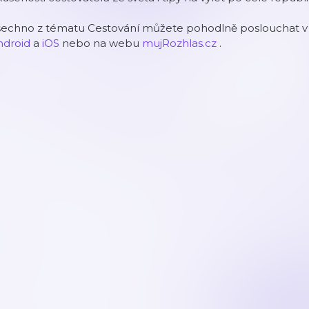
šechno z tématu Cestování můžete pohodlně poslouchat v m
ndroid
a
iOS
nebo na webu
mujRozhlas.cz
.