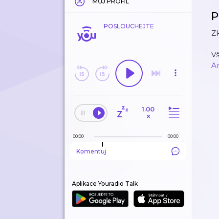
MŮJ PROFIL
P
POSLOUCHEJTE
Zk
V
A
1.00
×
00:00
00:00
Komentuj
Aplikace Youradio Talk