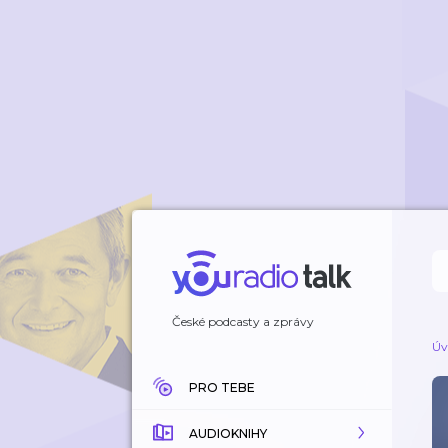
České podcasty a zprávy
Úv
PRO TEBE
AUDIOKNIHY