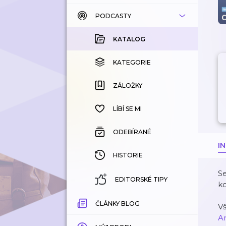
PODCASTY
KATALOG
KOUPENÉ
KATALOG
KATEGORIE
KATEGORIE
ZÁLOŽKY
ZÁLOŽKY
HISTORIE
LÍBÍ SE MI
ODEBÍRANÉ
I
HISTORIE
Se
EDITORSKÉ TIPY
k
ČLÁNKY BLOG
V
A