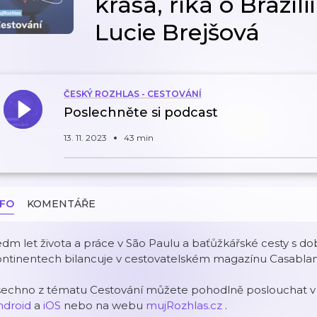
krása, říká o Brazíli
Lucie Brejšová
ČESKÝ ROZHLAS - CESTOVÁNÍ
Poslechněte si podcast
13. 11. 2023
43 min
NFO
KOMENTÁŘE
dm let života a práce v São Paulu a baťůžkářské cesty s d
ontinentech bilancuje v cestovatelském magazínu Casablan
šechno z tématu Cestování můžete pohodlně poslouchat v m
ndroid
a
iOS
nebo na webu
mujRozhlas.cz
.