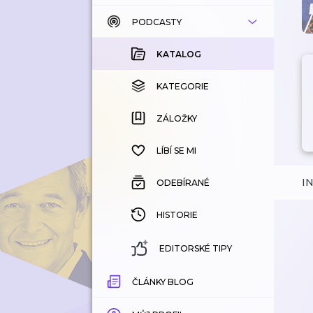
PODCASTY
KATALOG
KOUPENÉ
KATALOG
KATEGORIE
KATEGORIE
ZÁLOŽKY
ZÁLOŽKY
HISTORIE
LÍBÍ SE MI
I
ODEBÍRANÉ
HISTORIE
EDITORSKÉ TIPY
ČLÁNKY BLOG