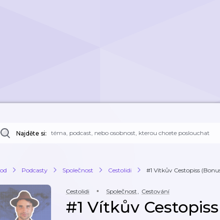
Najděte si:
od
Podcasty
Společnost
Cestolidi
#1 Vítkův Cestopiss (Bonu
Cestolidi
Společnost
,
Cestování
#1 Vítkův Cestopis