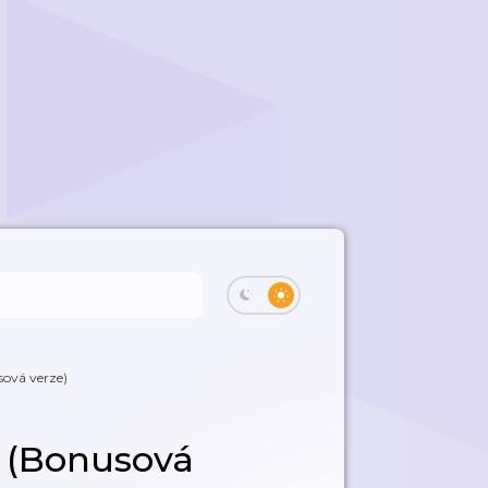
sová verze)
s (Bonusová