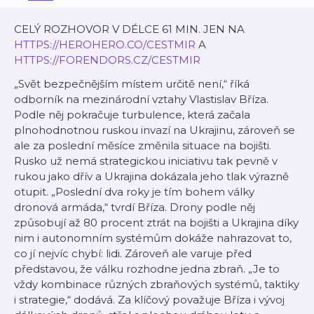
CELÝ ROZHOVOR V DÉLCE 61 MIN. JEN NA
⁠HTTPS://HEROHERO.CO/CESTMIR⁠⁠⁠⁠
A
⁠HTTPS://FORENDORS.CZ/CESTMIR
„Svět bezpečnějším místem určitě není,“
říká
odborník na mezinárodní vztahy Vlastislav Bříza.
Podle něj pokračuje turbulence, která začala
plnohodnotnou ruskou invazí na Ukrajinu, zároveň se
ale za poslední měsíce změnila situace na bojišti.
Rusko už nemá strategickou iniciativu tak pevně v
rukou jako dřív a Ukrajina dokázala jeho tlak výrazně
otupit.
„Poslední dva roky je tím bohem války
dronová armáda,“
tvrdí Bříza. Drony podle něj
způsobují až 80 procent ztrát na bojišti a Ukrajina díky
nim i autonomním systémům dokáže nahrazovat to,
co jí nejvíc chybí: lidi. Zároveň ale varuje před
představou, že válku rozhodne jedna zbraň.
„Je to
vždy kombinace různých zbraňových systémů, taktiky
i strategie,“
dodává. Za klíčový považuje Bříza i vývoj