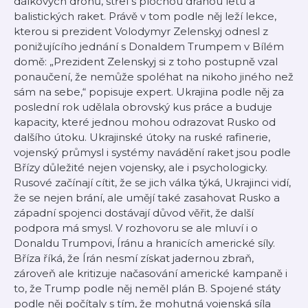
dálkových dronů, střel s plochou dráhou letu a
balistických raket. Právě v tom podle něj leží lekce,
kterou si prezident Volodymyr Zelenskyj odnesl z
ponižujícího jednání s Donaldem Trumpem v Bílém
domě:
„Prezident Zelenskyj si z toho postupně vzal
ponaučení, že nemůže spoléhat na nikoho jiného než
sám na sebe,“
popisuje expert. Ukrajina podle něj za
poslední rok udělala obrovský kus práce a buduje
kapacity, které jednou mohou odrazovat Rusko od
dalšího útoku. Ukrajinské útoky na ruské rafinerie,
vojenský průmysl i systémy navádění raket jsou podle
Břízy důležité nejen vojensky, ale i psychologicky.
Rusové začínají cítit, že se jich válka týká, Ukrajinci vidí,
že se nejen brání, ale umějí také zasahovat Rusko a
západní spojenci dostávají důvod věřit, že další
podpora má smysl. V rozhovoru se ale mluví i o
Donaldu Trumpovi, Íránu a hranicích americké síly.
Bříza říká, že Írán nesmí získat jadernou zbraň,
zároveň ale kritizuje načasování americké kampaně i
to, že Trump podle něj neměl plán B. Spojené státy
podle něj počítaly s tím, že mohutná vojenská síla