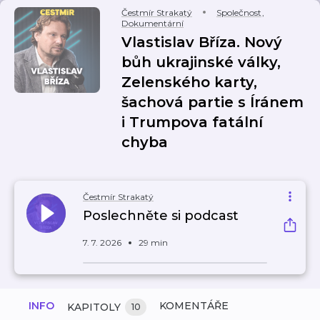
Čestmír Strakatý
Společnost
,
Dokumentární
Vlastislav Bříza. Nový
bůh ukrajinské války,
Zelenského karty,
šachová partie s Íránem
i Trumpova fatální
chyba
Čestmír Strakatý
Poslechněte si podcast
7. 7. 2026
29 min
INFO
KOMENTÁŘE
KAPITOLY
10