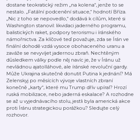
dostane teokratický režim „na kolena“, jenže to se
nestalo.
„Fatální podcenění situace,“
hodnotí Bříza.
„Nic z toho se nepovedlo,“
dodává k cílům, které si
Washington stanovil: likvidaci jaderného programu,
balistických raket, podpory terorismu i íránského
námořnictva. Za klíčové teď považuje, zda se Írán ve
finální dohodě vzdá vysoce obohaceného uranu a
zaváže se nevyvíjet jadernou zbraň. Nechtěným
důsledkem války podle něj navíc je, že v Íránu už
nevládnou ajatolláhové, ale íránské revoluční gardy.
Může Ukrajina skutečně donutit Putina k jednání? Má
Zelenskyj po měsících vývoje vlastních zbraní
konečně „karty“, které mu Trump dřív upíral? Hrozí
ruská mobilizace, nebo jaderná eskalace? A rozhodne
se až u vyjednávacího stolu, jestli byla americká akce
proti Íránu strategickou porážkou? Sledujte celý
rozhovor.