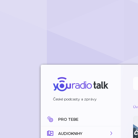
České podcasty a zprávy
Úv
PRO TEBE
AUDIOKNIHY