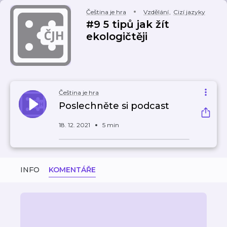
Čeština je hra
Vzdělání
,
Cizí jazyky
#9 5 tipů jak žít
ekologičtěji
Čeština je hra
Poslechněte si podcast
18. 12. 2021
5 min
INFO
KOMENTÁŘE