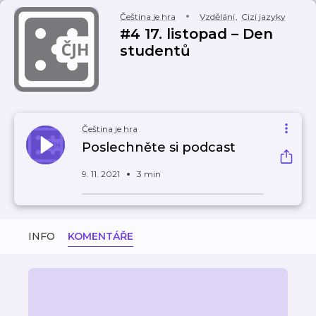
Čeština je hra
Vzdělání
,
Cizí jazyky
#4 17. listopad – Den
studentů
Čeština je hra
Poslechněte si podcast
9. 11. 2021
3 min
INFO
KOMENTÁŘE