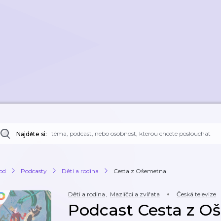
Najděte si:
od
Podcasty
Děti a rodina
Cesta z Ošemetna
Děti a rodina
,
Mazlíčci a zvířata
Česká televize
Podcast Cesta z 