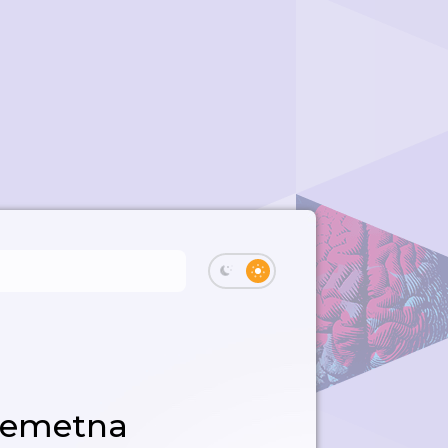
Ošemetna