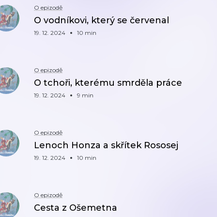
O epizodě
O vodníkovi, který se červenal
19. 12. 2024
10 min
O epizodě
O tchoři, kterému smrděla práce
19. 12. 2024
9 min
O epizodě
Lenoch Honza a skřítek Rososej
19. 12. 2024
10 min
O epizodě
Cesta z Ošemetna