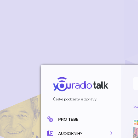
České podcasty a zprávy
Úv
PRO TEBE
AUDIOKNIHY