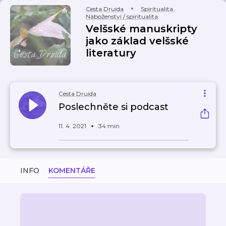
Cesta Druida
Spiritualita
,
Náboženství / spiritualita
Velšské manuskripty
jako základ velšské
literatury
Cesta Druida
Poslechněte si podcast
11. 4. 2021
34 min
INFO
KOMENTÁŘE