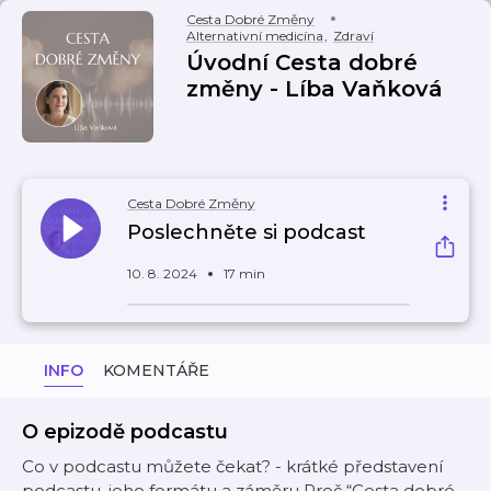
Cesta Dobré Změny
Alternativní medicína
,
Zdraví
Úvodní Cesta dobré
změny - Líba Vaňková
Cesta Dobré Změny
Poslechněte si podcast
10. 8. 2024
17 min
INFO
KOMENTÁŘE
O epizodě podcastu
Co v podcastu můžete čekat? - krátké představení
podcastu, jeho formátu a záměru Proč “Cesta dobré