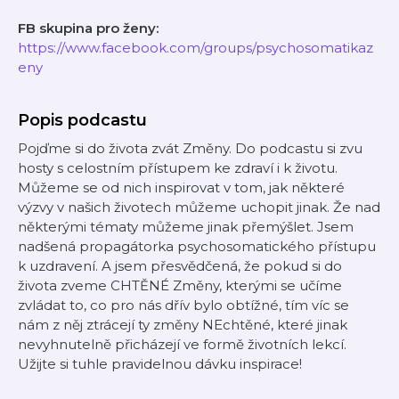
FB skupina pro ženy:
https://www.facebook.com/groups/psychosomatikaz
eny
Popis podcastu
Pojďme si do života zvát Změny. Do podcastu si zvu
hosty s celostním přístupem ke zdraví i k životu.
Můžeme se od nich inspirovat v tom, jak některé
výzvy v našich životech můžeme uchopit jinak. Že nad
některými tématy můžeme jinak přemýšlet. Jsem
nadšená propagátorka psychosomatického přístupu
k uzdravení. A jsem přesvědčená, že pokud si do
života zveme CHTĚNÉ Změny, kterými se učíme
zvládat to, co pro nás dřív bylo obtížné, tím víc se
nám z něj ztrácejí ty změny NEchtěné, které jinak
nevyhnutelně přicházejí ve formě životních lekcí.
Užijte si tuhle pravidelnou dávku inspirace!