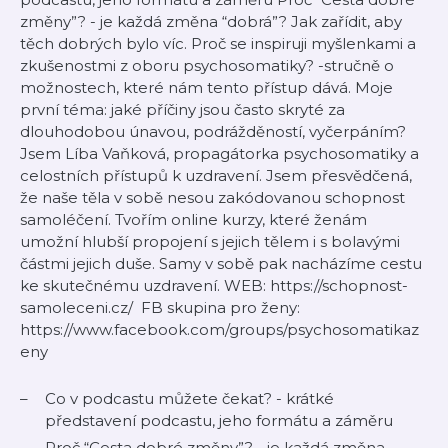
změny”? - je každá změna “dobrá”? Jak zařídit, aby
těch dobrých bylo víc. Proč se inspiruji myšlenkami a
zkušenostmi z oboru psychosomatiky? -stručně o
možnostech, které nám tento přístup dává. Moje
první téma: jaké příčiny jsou často skryté za
dlouhodobou únavou, podrážděností, vyčerpáním?
Jsem Líba Vaňková, propagátorka psychosomatiky a
celostních přístupů k uzdravení. Jsem přesvědčená,
že naše těla v sobě nesou zakódovanou schopnost
samoléčení. Tvořím online kurzy, které ženám
umožní hlubší propojení s jejich tělem i s bolavými
částmi jejich duše. Samy v sobě pak nacházíme cestu
ke skutečnému uzdravení. WEB: https://schopnost-
samoleceni.cz/ FB skupina pro ženy:
https://www.facebook.com/groups/psychosomatikaz
eny
Co v podcastu můžete čekat? - krátké
představení podcastu, jeho formátu a záměru
Proč “Cesta dobré změny”? - je každá změna