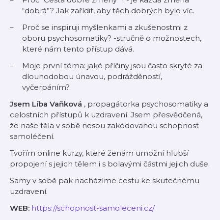
“dobrá”? Jak zařídit, aby těch dobrých bylo víc.
Proč se inspiruji myšlenkami a zkušenostmi z
oboru psychosomatiky? -stručně o možnostech,
které nám tento přístup dává.
Moje první téma: jaké příčiny jsou často skryté za
dlouhodobou únavou, podrážděností,
vyčerpáním?
Jsem Líba Vaňková
, propagátorka psychosomatiky a
celostních přístupů k uzdravení. Jsem přesvědčená,
že naše těla v sobě nesou zakódovanou schopnost
samoléčení.
Tvořím online kurzy, které ženám umožní hlubší
propojení s jejich tělem i s bolavými částmi jejich duše.
Samy v sobě pak nacházíme cestu ke skutečnému
uzdravení.
WEB:
https://schopnost-samoleceni.cz/