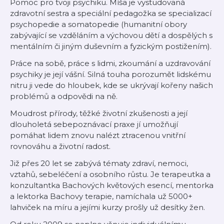
Pomoc pro tvoji psychiku. Míša je vystudovaná
zdravotní sestra a speciální pedagožka se specializací
psychopedie a somatopedie (humanitní obory
zabývající se vzděláním a výchovou dětí a dospělých s
mentálním či jiným duševním a fyzickým postižením).
Práce na sobě, práce s lidmi, zkoumání a uzdravování
psychiky je její vášní. Silná touha porozumět lidskému
nitru ji vede do hloubek, kde se ukrývají kořeny našich
problémů a odpovědi na ně.
Moudrost přírody, těžké životní zkušenosti a její
dlouholetá sebepoznávací praxe jí umožňují
pomáhat lidem znovu nalézt ztracenou vnitřní
rovnováhu a životní radost.
Již přes 20 let se zabývá tématy zdraví, nemoci,
vztahů, sebeléčení a osobního růstu. Je terapeutka a
konzultantka Bachových květových esencí, mentorka
a lektorka Bachovy terapie, namíchala už 5000+
lahviček na míru a jejími kurzy prošly už desítky žen.