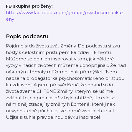
FB skupina pro ženy:
⁠⁠https://www.facebook.com/groups/psychosomatikaz
eny⁠
Popis podcastu
Pojďme si do života zvát Změny. Do podcastu si zvu
hosty s celostním přístupem ke zdraví i k životu.
Můžeme se od nich inspirovat v tom, jak některé
výzvy v našich životech můžeme uchopit jinak. Že nad
některými tématy můžeme jinak přemýšlet. Jsem
nadšená propagátorka psychosomatického přístupu
k uzdravení. A jsem přesvědčená, že pokud si do
života zveme CHTĚNÉ Změny, kterými se učíme
zvládat to, co pro nás dřív bylo obtížné, tím víc se
nám z něj ztrácejí ty změny NEchtěné, které jinak
nevyhnutelně přicházejí ve formě životních lekcí.
Užijte si tuhle pravidelnou dávku inspirace!