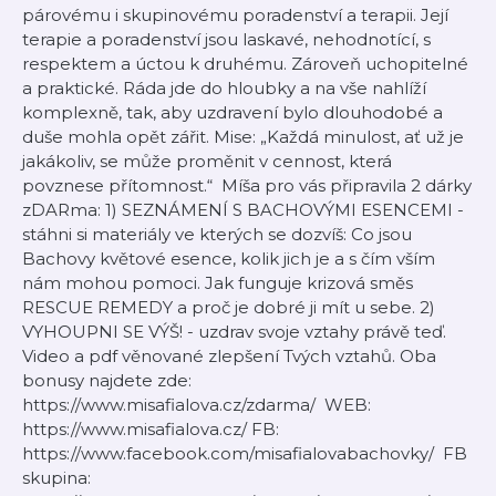
párovému i skupinovému poradenství a terapii. Její
terapie a poradenství jsou laskavé, nehodnotící, s
respektem a úctou k druhému. Zároveň uchopitelné
a praktické. Ráda jde do hloubky a na vše nahlíží
komplexně, tak, aby uzdravení bylo dlouhodobé a
duše mohla opět zářit. Mise: „Každá minulost, ať už je
jakákoliv, se může proměnit v cennost, která
povznese přítomnost.“ Míša pro vás připravila 2 dárky
zDARma: 1) SEZNÁMENÍ S BACHOVÝMI ESENCEMI -
stáhni si materiály ve kterých se dozvíš: Co jsou
Bachovy květové esence, kolik jich je a s čím vším
nám mohou pomoci. Jak funguje krizová směs
RESCUE REMEDY a proč je dobré ji mít u sebe. 2)
VYHOUPNI SE VÝŠ! - uzdrav svoje vztahy právě teď.
Video a pdf věnované zlepšení Tvých vztahů. Oba
bonusy najdete zde:
⁠⁠https://www.misafialova.cz/zdarma/⁠⁠ WEB:
⁠⁠https://www.misafialova.cz/⁠⁠ FB:
⁠⁠https://www.facebook.com/misafialovabachovky/ ⁠⁠ FB
skupina: