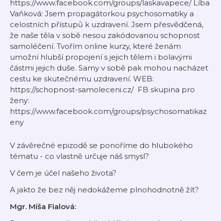
⁠⁠https://www.facebook.com/groups/laskavapece/⁠⁠ Líba
Vaňková: Jsem propagátorkou psychosomatiky a
celostních přístupů k uzdravení. Jsem přesvědčená,
že naše těla v sobě nesou zakódovanou schopnost
samoléčení. Tvořím online kurzy, které ženám
umožní hlubší propojení s jejich tělem i bolavými
částmi jejich duše. Samy v sobě pak mohou nacházet
cestu ke skutečnému uzdravení. WEB:
⁠⁠https://schopnost-samoleceni.cz/⁠⁠ FB skupina pro
ženy:
⁠⁠https://www.facebook.com/groups/psychosomatikaz
eny⁠
V závěrečné epizodě se ponoříme do hlubokého
tématu - co vlastně určuje náš smysl?
V čem je účel našeho života?
A jakto že bez něj nedokážeme plnohodnotně žít?
Mgr. Míša Fialová: