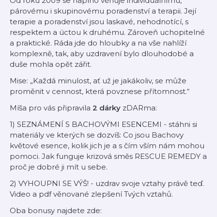
Od roku 2009 se naplno věnuje individuálnímu,
párovému i skupinovému poradenství a terapii. Její
terapie a poradenství jsou laskavé, nehodnotící, s
respektem a úctou k druhému. Zároveň uchopitelné
a praktické. Ráda jde do hloubky a na vše nahlíží
komplexně, tak, aby uzdravení bylo dlouhodobé a
duše mohla opět zářit.
Mise: „Každá minulost, ať už je jakákoliv, se může
proměnit v cennost, která povznese přítomnost.“
Míša pro vás připravila
2
dárky
zDARma:
1) SEZNÁMENÍ S BACHOVÝMI ESENCEMI - stáhni si
materiály ve kterých se dozvíš: Co jsou Bachovy
květové esence, kolik jich je a s čím vším nám mohou
pomoci. Jak funguje krizová směs RESCUE REMEDY a
proč je dobré ji mít u sebe.
2) VYHOUPNI SE VÝŠ! - uzdrav svoje vztahy právě teď.
Video a pdf věnované zlepšení Tvých vztahů.
Oba bonusy najdete zde: