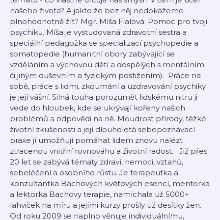
našeho života? A jakto že bez něj nedokážeme
plnohodnotně žít? Mgr. Míša Fialová: Pomoc pro tvoji
psychiku. Míša je vystudovaná zdravotní sestra a
speciální pedagožka se specializací psychopedie a
somatopedie (humanitní obory zabývající se
vzděláním a výchovou dětí a dospělých s mentálním
či jiným duševním a fyzickým postižením). Práce na
sobě, práce s lidmi, zkoumání a uzdravování psychiky
je její vášní. Silná touha porozumět lidskému nitru ji
vede do hloubek, kde se ukrývají kořeny našich
problémů a odpovědi na ně. Moudrost přírody, těžké
životní zkušenosti a její dlouholetá sebepoznávací
praxe jí umožňují pomáhat lidem znovu nalézt
ztracenou vnitřní rovnováhu a životní radost. Již přes
20 let se zabývá tématy zdraví, nemoci, vztahů,
sebeléčení a osobního růstu. Je terapeutka a
konzultantka Bachových květových esencí, mentorka
a lektorka Bachovy terapie, namíchala už 5000+
lahviček na míru a jejími kurzy prošly už desítky žen.
Od roku 2009 se naplno věnuje individuálnímu,