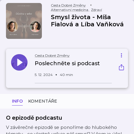
Cesta Dobré Změny
Alternativní medicína
,
Zdraví
Smysl života - Míša
Fialová a Líba Vaňková
Cesta Dobré Změny
Poslechněte si podcast
5. 12. 2024
40 min
INFO
KOMENTÁŘE
O epizodě podcastu
V závěrečné epizodě se ponoříme do hlubokého
tématu - co vlastně určuje náš smysl? V čem je účel