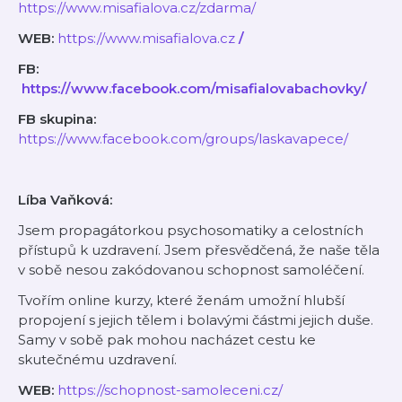
⁠⁠https://www.misafialova.cz/zdarma/⁠⁠
WEB:
⁠⁠https://www.misafialova.cz
/
FB:
⁠⁠
https://www.facebook.com/misafialovabachovky/
FB skupina:
⁠⁠https://www.facebook.com/groups/laskavapece/⁠⁠
Líba Vaňková:
Jsem propagátorkou psychosomatiky a celostních
přístupů k uzdravení. Jsem přesvědčená, že naše těla
v sobě nesou zakódovanou schopnost samoléčení.
Tvořím online kurzy, které ženám umožní hlubší
propojení s jejich tělem i bolavými částmi jejich duše.
Samy v sobě pak mohou nacházet cestu ke
skutečnému uzdravení.
WEB:
⁠⁠https://schopnost-samoleceni.cz/⁠⁠