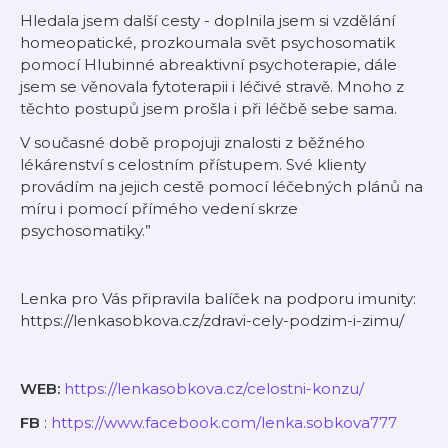
Hledala jsem další cesty - doplnila jsem si vzdělání
homeopatické, prozkoumala svět psychosomatik
pomocí Hlubinné abreaktivní psychoterapie, dále
jsem se věnovala fytoterapii i léčivé stravě. Mnoho z
těchto postupů jsem prošla i při léčbě sebe sama.
V současné době propojuji znalosti z běžného
lékárenství s celostním přístupem. Své klienty
provádím na jejich cestě pomocí léčebných plánů na
míru i pomocí přímého vedení skrze
psychosomatiky.”
Lenka pro Vás připravila balíček na podporu imunity:
https://lenkasobkova.cz/zdravi-cely-podzim-i-zimu/
WEB:
⁠⁠https://lenkasobkova.cz/celostni-konzu/⁠⁠
FB
:
⁠⁠https://www.facebook.com/lenka.sobkova777⁠⁠