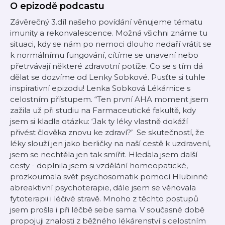
O epizodě podcastu
Závěrečný 3.díl našeho povídání věnujeme tématu
imunity a rekonvalescence. Možná všichni známe tu
situaci, kdy se nám po nemoci dlouho nedaří vrátit se
k normálnímu fungování, cítíme se unavení nebo
přetrvávají některé zdravotní potíže. Co se s tím dá
dělat se dozvíme od Lenky Sobkové. Pusťte si tuhle
inspirativní epizodu! Lenka Sobková Lékárnice s
celostním přístupem. “Ten první AHA moment jsem
zažila už při studiu na Farmaceutické fakultě, kdy
jsem si kladla otázku: ‘Jak ty léky vlastně dokáží
přivést člověka znovu ke zdraví?’ Se skutečností, že
léky slouží jen jako berličky na naší cestě k uzdravení,
jsem se nechtěla jen tak smířit. Hledala jsem další
cesty - doplnila jsem si vzdělání homeopatické,
prozkoumala svět psychosomatik pomocí Hlubinné
abreaktivní psychoterapie, dále jsem se věnovala
fytoterapii i léčivé stravě. Mnoho z těchto postupů
jsem prošla i při léčbě sebe sama. V současné době
propojuji znalosti z běžného lékárenství s celostním