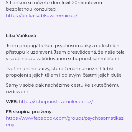
S Lenkou si můžete domluvit 20minutovou
bezplatnou konzultaci :
⁠⁠https://lenka-sobkova.reenio.cz/⁠⁠
Líba Vaňková
Jsem propagátorkou psychosomatiky a celostních
přístupů k uzdravení. Jsem přesvědčená, že naše těla
v sobě nesou zakódovanou schopnost samoléčení.
Tvořím online kurzy, které ženám umožní hlubší
propojení s jejich tělem i bolavými částmi jejich duše.
Samy v sobě pak nacházíme cestu ke skutečnému
uzdravení.
WEB:
⁠⁠https://schopnost-samoleceni.cz/⁠⁠
FB skupina pro ženy:
⁠⁠https://www.facebook.com/groups/psychosomatikaz
eny