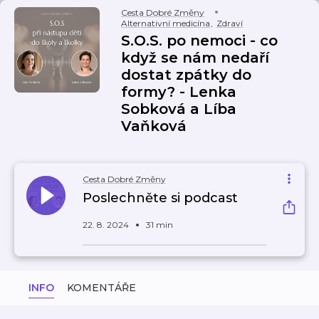
Cesta Dobré Změny
Alternativní medicína
,
Zdraví
S.O.S. po nemoci - co
když se nám nedaří
dostat zpátky do
formy? - Lenka
Sobková a Líba
Vaňková
Cesta Dobré Změny
Poslechněte si podcast
22. 8. 2024
31 min
INFO
KOMENTÁŘE