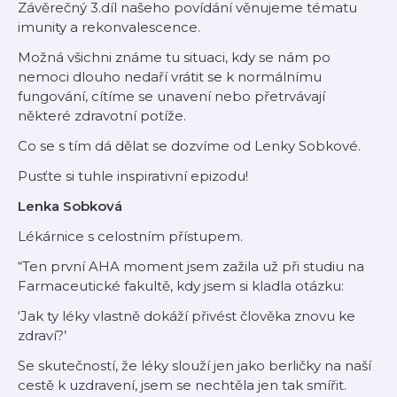
Závěrečný 3.díl našeho povídání věnujeme tématu
imunity a rekonvalescence.
Možná všichni známe tu situaci, kdy se nám po
nemoci dlouho nedaří vrátit se k normálnímu
fungování, cítíme se unavení nebo přetrvávají
některé zdravotní potíže.
Co se s tím dá dělat se dozvíme od Lenky Sobkové.
Pusťte si tuhle inspirativní epizodu!
Lenka Sobková
Lékárnice s celostním přístupem.
“Ten první AHA moment jsem zažila už při studiu na
Farmaceutické fakultě, kdy jsem si kladla otázku:
‘Jak ty léky vlastně dokáží přivést člověka znovu ke
zdraví?’
Se skutečností, že léky slouží jen jako berličky na naší
cestě k uzdravení, jsem se nechtěla jen tak smířit.