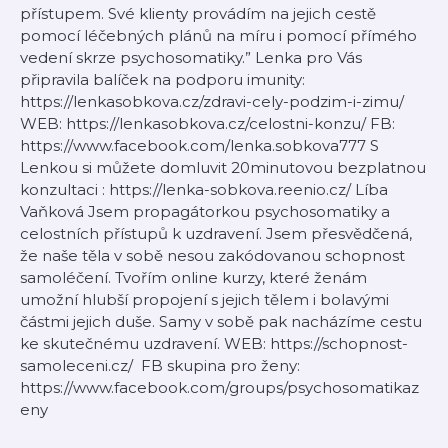
přístupem. Své klienty provádím na jejich cestě
pomocí léčebných plánů na míru i pomocí přímého
vedení skrze psychosomatiky.” Lenka pro Vás
připravila balíček na podporu imunity:
https://lenkasobkova.cz/zdravi-cely-podzim-i-zimu/
WEB: ⁠⁠https://lenkasobkova.cz/celostni-konzu/⁠⁠ FB:
⁠⁠https://www.facebook.com/lenka.sobkova777⁠⁠ S
Lenkou si můžete domluvit 20minutovou bezplatnou
konzultaci : ⁠⁠https://lenka-sobkova.reenio.cz/⁠⁠ Líba
Vaňková Jsem propagátorkou psychosomatiky a
celostních přístupů k uzdravení. Jsem přesvědčená,
že naše těla v sobě nesou zakódovanou schopnost
samoléčení. Tvořím online kurzy, které ženám
umožní hlubší propojení s jejich tělem i bolavými
částmi jejich duše. Samy v sobě pak nacházíme cestu
ke skutečnému uzdravení. WEB: ⁠⁠https://schopnost-
samoleceni.cz/⁠⁠ FB skupina pro ženy:
⁠⁠https://www.facebook.com/groups/psychosomatikaz
eny