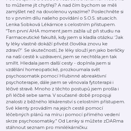
to můžeme jít chytřeji? A nad čím bychom se měli
zamýšlet než na dovolenou vyrazíme? Poslechněte si
to v prvním dílu našeho povídání o S.O.S. situacích.
Lenka Sobková Lékárnice s celostním přístupem.
“Ten první AHA moment jsem zažila už při studiu na
Farmaceutické fakultě, kdy jsem si kladla otázku: ‘Jak
ty léky vlastně dokáží přivést člověka znovu ke
zdraví?’ Se skutečností, že léky slouží jen jako berličky
na naší cestě k uzdravení, jsem se nechtěla jen tak
smířit. Hledala jsem další cesty - doplnila jsem si
vzdělání homeopatické, prozkoumala svět
psychosomatik pomocí Hlubinné abreaktivní
psychoterapie, dále jsem se věnovala fytoterapii i
léčivé stravě. Mnoho z těchto postupů jsem prošla i
při léčbě sebe sama. V současné době propojuji
znalosti z běžného lékárenství s celostním přístupem.
Své klienty provádím na jejich cestě pomocí
léčebných plánů na míru i pomocí přímého vedení
skrze psychosomatiky.” Od Lenky si můžete zDARma
stáhnout seznam pro minilékárničku: