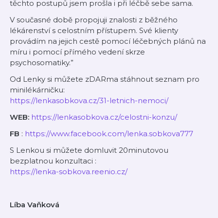
těchto postupů jsem prošla i při léčbě sebe sama.
V současné době propojuji znalosti z běžného
lékárenství s celostním přístupem. Své klienty
provádím na jejich cestě pomocí léčebných plánů na
míru i pomocí přímého vedení skrze
psychosomatiky.”
Od Lenky si můžete zDARma stáhnout seznam pro
minilékárničku:
https://lenkasobkova.cz/31-letnich-nemoci/
WEB:
https://lenkasobkova.cz/celostni-konzu/
FB
:
https://www.facebook.com/lenka.sobkova777
S Lenkou si můžete domluvit 20minutovou
bezplatnou konzultaci :
https://lenka-sobkova.reenio.cz/
Líba Vaňková