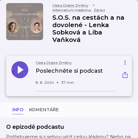
Cesta Dobré Změny
Alternativní medicína
,
Zdraví
S.O.S. na cestách a na
dovolené - Lenka
Sobková a Líba
Vaňková
Cesta Dobré Změny
Poslechněte si podcast
8. 8. 2024
37 min
INFO
KOMENTÁŘE
O epizodě podcastu
Potřebujeme si s sebou vézt celou lékárnu? Nebo na