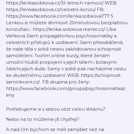
https://lenkasobkova.cz/31-letnich-nemoci/ WEB:
https://lenkasobkova.cz/celostni-konzu/ FB:
https://www.facebook.com/lenka.sobkova777 S
Lenkou si můžete domluvit 20minutovou bezplatnou
konzultaci : https://lenka-sobkova.reenio.cz/ Líba
Vaňková Jsem propagátorkou psychosomatiky a
celostních přístupů k uzdravení. Jsem přesvědčená,
že naše těla v sobě nesou zakódovanou schopnost
samoléčení. Tvořím online kurzy, které ženám
umožní hlubší propojení s jejich tělem i bolavými
částmi jejich duše. Samy v sobě pak nacházíme cestu
ke skutečnému uzdravení. WEB: https://schopnost-
samoleceni.cz/ FB skupina pro ženy:
https://www.facebook.com/groups/psychosomatikaz
eny
Potřebujeme si s sebou vézt celou lékárnu?
Nebo na to můžeme jít chytřeji?
A nad čím bychom se měli zamýšlet než na