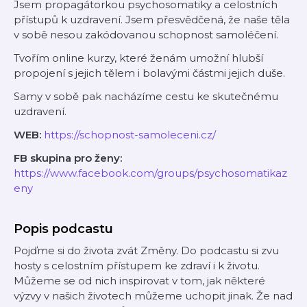
Jsem propagátorkou psychosomatiky a celostních
přístupů k uzdravení. Jsem přesvědčená, že naše těla
v sobě nesou zakódovanou schopnost samoléčení.
Tvořím online kurzy, které ženám umožní hlubší
propojení s jejich tělem i bolavými částmi jejich duše.
Samy v sobě pak nacházíme cestu ke skutečnému
uzdravení.
WEB:
https://schopnost-samoleceni.cz/
FB skupina pro ženy:
https://www.facebook.com/groups/psychosomatikaz
eny
Popis podcastu
Pojďme si do života zvát Změny. Do podcastu si zvu
hosty s celostním přístupem ke zdraví i k životu.
Můžeme se od nich inspirovat v tom, jak některé
výzvy v našich životech můžeme uchopit jinak. Že nad