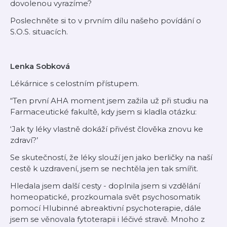
dovolenou vyrazíme?
Poslechněte si to v prvním dílu našeho povídání o
S.O.S. situacích.
Lenka Sobková
Lékárnice s celostním přístupem.
“Ten první AHA moment jsem zažila už při studiu na
Farmaceutické fakultě, kdy jsem si kladla otázku:
‘Jak ty léky vlastně dokáží přivést člověka znovu ke
zdraví?’
Se skutečností, že léky slouží jen jako berličky na naší
cestě k uzdravení, jsem se nechtěla jen tak smířit.
Hledala jsem další cesty - doplnila jsem si vzdělání
homeopatické, prozkoumala svět psychosomatik
pomocí Hlubinné abreaktivní psychoterapie, dále
jsem se věnovala fytoterapii i léčivé stravě. Mnoho z