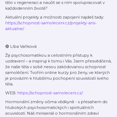
tělo v regeneraci a naučit se s ním spolupracovat v
každodenním životě?
Aktuální projekty a možnosti zapojení najdeš tady:
https://schopnost-samoleceni.cz/projekty-ans-
aktualne/
🔵 Líba Vaňková
Žiji psychosomatikou a celostními přístupy k
uzdravení – a inspiruji k tomu i Vás. Jsem přesvědčená,
že naše těla v sobě nesou zakódovanou schopnost
samoléčení. Tvořím online kurzy pro ženy, ve kterých
je provázím k hlubšímu pochopení souvislostí svého
těla.
WEB:
https://schopnost-samoleceni.cz/
Hormonální změny očima vědkyně - s přesahem do
hlubokých psychosomatických i spirituálních
souvislostí. Náš miniseriál o hormonálním zdraví