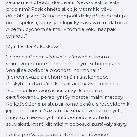
začínáme v období dospívání. Nebo vlastně ještě
před ním? Poslechněte si, co je v tomhle věku
důležité, jak můžeme podpořit dívky při jejich vstupu
do dospělosti, který fyziologicky nastává čím dál dříve.
A čemu bychom se měli v tomhle věku naopak
vyhnout?
Mgr. Lenka Kokošková
"Jsem nadšenou vědkyní a zároveň citlivou a
vnímavou ženou s jemnohmotnými schopnostmi.
Věnuji se podpoře plodnosti, hormonální
(ne)rovnováze a nehormonální antikoncepci.
Poskytuji individuální konzultace naživo i online a
tvořím online vzdělávací kurzy. Jsem také
certifikovanou poradkyní Symptotermální metody.
Ke každé ženě přistupuji komplexně a s respektem k
její jedinečnosti. Nazírám na situace žen z různých,
mnohdy i nezvyklých úhlů pohledu a odhaluji
souvislosti, které klientkám doposud zůstávaly skryty."
Lenka pro Vás připravila zDARma: Průvodce