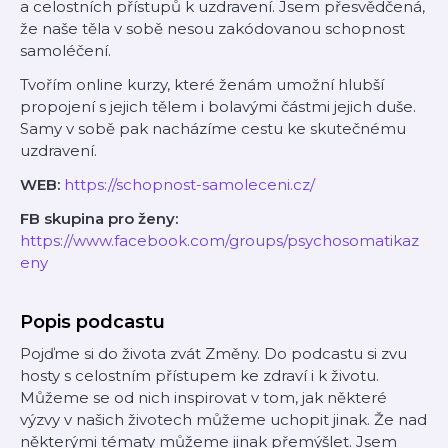
a celostních přístupů k uzdravení. Jsem přesvědčená,
že naše těla v sobě nesou zakódovanou schopnost
samoléčení.
Tvořím online kurzy, které ženám umožní hlubší
propojení s jejich tělem i bolavými částmi jejich duše.
Samy v sobě pak nacházíme cestu ke skutečnému
uzdravení.
WEB:
⁠https://schopnost-samoleceni.cz/⁠
FB skupina pro ženy:
⁠https://www.facebook.com/groups/psychosomatikaz
eny⁠
Popis podcastu
Pojďme si do života zvát Změny. Do podcastu si zvu
hosty s celostním přístupem ke zdraví i k životu.
Můžeme se od nich inspirovat v tom, jak některé
výzvy v našich životech můžeme uchopit jinak. Že nad
některými tématy můžeme jinak přemýšlet. Jsem