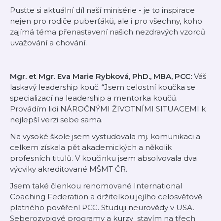
Pusťte si aktuální díl naší minisérie - je to inspirace
nejen pro rodiče puberťáků, ale i pro všechny, koho
zajímá téma přenastavení našich nezdravých vzorců
uvažování a chování.
Mgr. et Mgr. Eva Marie Rybková, PhD., MBA, PCC:
Váš
laskavý leadership kouč. “Jsem celostní koučka se
specializací na leadership a mentorka koučů.
Provádím lidi NÁROČNÝMI ŽIVOTNÍMI SITUACEMI k
nejlepší verzi sebe sama.
Na vysoké škole jsem vystudovala mj. komunikaci a
celkem získala pět akademických a několik
profesních titulů. V koučinku jsem absolvovala dva
výcviky akreditované MŠMT ČR.
Jsem také členkou renomované International
Coaching Federation a držitelkou jejího celosvětově
platného pověření PCC. Studuji neurovědy v USA.
Seberozvojové programy a kurzy stavím na třech