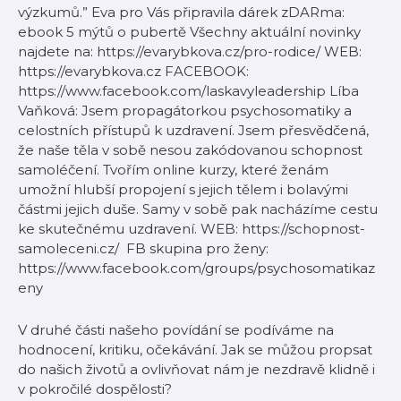
výzkumů.” Eva pro Vás připravila dárek zDARma:
ebook ⁠5 mýtů o pubertě⁠ Všechny aktuální novinky
najdete na: ⁠https://evarybkova.cz/pro-rodice/⁠ WEB:
⁠https://evarybkova.cz⁠ FACEBOOK:
⁠https://www.facebook.com/laskavyleadership⁠ Líba
Vaňková: Jsem propagátorkou psychosomatiky a
celostních přístupů k uzdravení. Jsem přesvědčená,
že naše těla v sobě nesou zakódovanou schopnost
samoléčení. Tvořím online kurzy, které ženám
umožní hlubší propojení s jejich tělem i bolavými
částmi jejich duše. Samy v sobě pak nacházíme cestu
ke skutečnému uzdravení. WEB: ⁠https://schopnost-
samoleceni.cz/⁠ FB skupina pro ženy:
⁠https://www.facebook.com/groups/psychosomatikaz
eny⁠
V druhé části našeho povídání se podíváme na
hodnocení, kritiku, očekávání. Jak se můžou propsat
do našich životů a ovlivňovat nám je nezdravě klidně i
v pokročilé dospělosti?