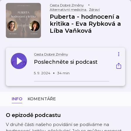
Cesta Dobré Změny
Alternativní medicína
,
Zdraví
Puberta - hodnocení a
kritika - Eva Rybková a
Líba Vaňková
Cesta Dobré Změny
Poslechněte si podcast
5. 9. 2024
34 min
INFO
KOMENTÁŘE
O epizodě podcastu
V druhé části našeho povídání se podíváme na
hodnocení, kritiku, očekávání. Jak se můžou propsat