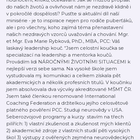
do našich životů a ovlivňovat nám je nezdravě klidně i
v pokročilé dospělosti? Pusťte si aktuální díl naší
minisérie - je to inspirace nejen pro rodiče puberťáků,
ale i pro všechny, koho zajímá téma přenastavení
našich nezdravých vzorců uvažování a chování. Mgr.
et Mgr. Eva Marie Rybková, PhD., MBA, PCC: Váš
laskavý leadership kouč. “Jsem celostní koučka se
specializací na leadership a mentorka koučů.
Provádím lidi NÁROČNÝMI ŽIVOTNÍMI SITUACEMI k
nejlepší verzi sebe sama. Na vysoké škole jsem
vystudovala mj. komunikaci a celkem získala pět
akademických a několik profesních titulů. V koučinku
jsem absolvovala dva výcviky akreditované MŠMT ČR.
Jsem také členkou renomované International
Coaching Federation a držitelkou jejího celosvětově
platného pověření PCC. Studuji neurovědy v USA.
Seberozvojové programy a kurzy stavím na třech
pilířích: 1) vlastní zkušenost a zkušenost mých klientů
2) akademické zdroje z vlastních studií pěti vysokých
škol 3) výstupy z ověřených zejména neurovědeckých