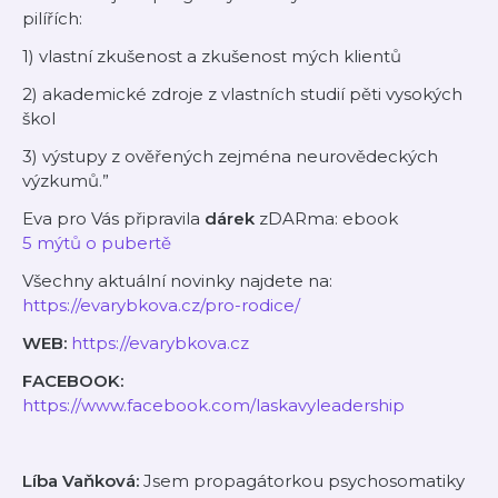
pilířích:
1) vlastní zkušenost a zkušenost mých klientů
2) akademické zdroje z vlastních studií pěti vysokých
škol
3) výstupy z ověřených zejména neurovědeckých
výzkumů.”
Eva pro Vás připravila
dárek
zDARma: ebook
⁠5 mýtů o pubertě⁠
Všechny aktuální novinky najdete na:
⁠https://evarybkova.cz/pro-rodice/⁠
WEB:
⁠https://evarybkova.cz⁠
FACEBOOK:
⁠https://www.facebook.com/laskavyleadership⁠
Líba Vaňková:
Jsem propagátorkou psychosomatiky