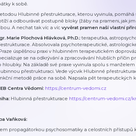
átky k sobě.
todou Hlubinné přestrukturace, kterou vyvinula, pomáhá s
tíží a odbourávat postupně bloky (žáby na prameni, jak jim 
bou. A nechat tak víc a víc
vyvěrat pramen naší vlastní při
r. Marie Plochová Hlávková, Ph.D.:
terapeutka, astropsych
estrukturace. Absolvovala psychoterapeutické, astrologické i
 Praze úspěšnou praxi v hlubinném terapeutickém doprová
ecializuje se na odkrývání a zpracovávání hlubších příčin p
 hloubky. Na základě své praxe vyvinula spolu s manželem
ubinnou přestrukturaci. Vede výcvik Hlubinné přestrukturace
nkční metodě práce na sobě. Napsala pět terapeutických kn
EB Centra Vědomí:
https://centrum-vedomi.cz
niha:
Hlubinná přestrukturace
https://centrum-vedomi.cz/k
íba Vaňková:
sem propagátorkou psychosomatiky a celostních přístupů k