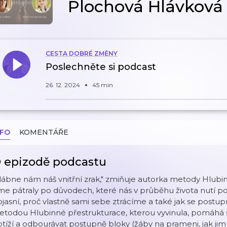
Plochová Hlávková
CESTA DOBRÉ ZMĚNY
Poslechněte si podcast
26. 12. 2024
45 min
NFO
KOMENTÁŘE
 epizodě podcastu
lábne nám náš vnitřní zrak," zmiňuje autorka metody Hlubi
me pátraly po důvodech, které nás v průběhu života nutí 
jasní, proč vlastně sami sebe ztrácíme a také jak se post
todou Hlubinné přestrukturace, kterou vyvinula, pomáhá s
tíží a odbourávat postupně bloky (žáby na prameni, jak jim 