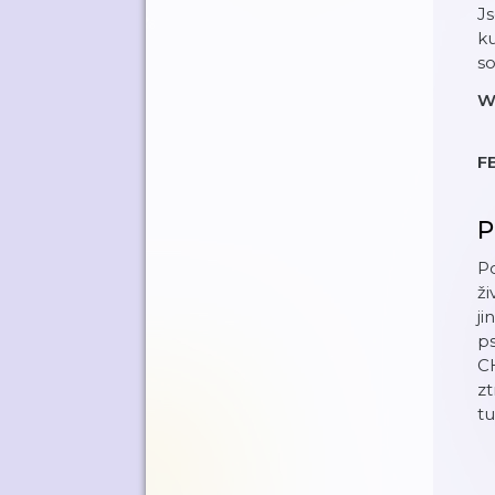
J
ku
s
W
F
P
Po
ži
j
ps
CH
zt
tu