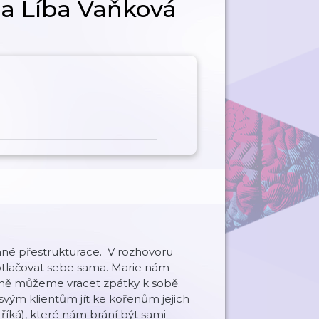
 a Líba Vaňková
nné přestrukturace. V rozhovoru
potlačovat sebe sama. Marie nám
upně můžeme vracet zpátky k sobě.
vým klientům jít ke kořenům jejich
říká), které nám brání být sami