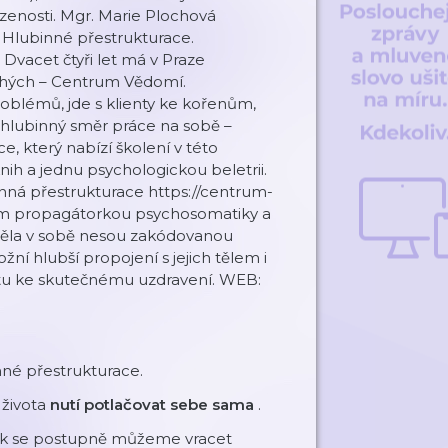
ozenosti. Mgr. Marie Plochová
a Hlubinné přestrukturace.
 Dvacet čtyři let má v Praze
uhých – Centrum Vědomí.
roblémů, jde s klienty ke kořenům,
 hlubinný směr práce na sobě –
, který nabízí školení v této
ih a jednu psychologickou beletrii.
nná přestrukturace https://centrum-
sem propagátorkou psychosomatiky a
 těla v sobě nesou zakódovanou
í hlubší propojení s jejich tělem i
stu ke skutečnému uzdravení. WEB:
nné přestrukturace.
 života
nutí potlačovat sebe sama
.
jak se postupně můžeme vracet