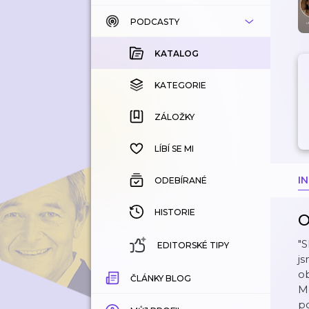
PODCASTY
KATALOG
KOUPENÉ
KATALOG
KATEGORIE
KATEGORIE
ZÁLOŽKY
ZÁLOŽKY
HISTORIE
LÍBÍ SE MI
I
ODEBÍRANÉ
HISTORIE
O
"S
EDITORSKÉ TIPY
js
ob
ČLÁNKY BLOG
Me
po