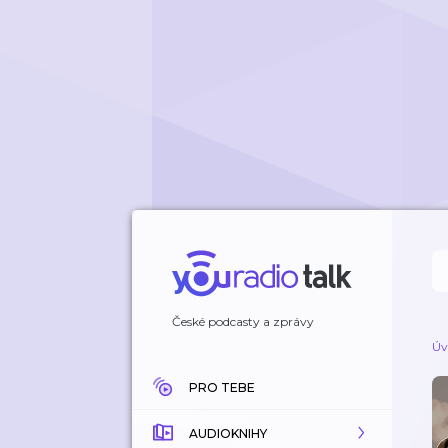
České podcasty a zprávy
Úv
PRO TEBE
AUDIOKNIHY