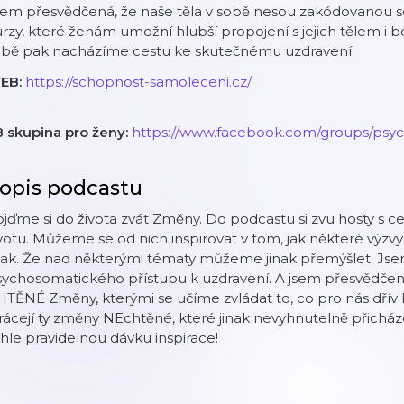
sem přesvědčená, že naše těla v sobě nesou zakódovanou s
rzy, které ženám umožní hlubší propojení s jejich tělem i b
obě pak nacházíme cestu ke skutečnému uzdravení.
EB:
https://schopnost-samoleceni.cz/
B skupina pro ženy:
https://www.facebook.com/groups/psy
opis podcastu
jďme si do života zvát Změny. Do podcastu si zvu hosty s ce
votu. Můžeme se od nich inspirovat v tom, jak některé výz
inak. Že nad některými tématy můžeme jinak přemýšlet. J
ychosomatického přístupu k uzdravení. A jsem přesvědčená
TĚNÉ Změny, kterými se učíme zvládat to, co pro nás dřív b
rácejí ty změny NEchtěné, které jinak nevyhnutelně přicházejí
hle pravidelnou dávku inspirace!