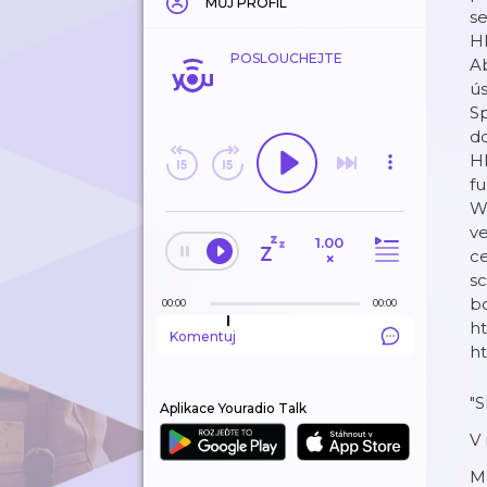
MŮJ PROFIL
se
Hl
POSLOUCHEJTE
Ab
ú
Sp
do
Hl
fu
W
v
1.00
ce
×
sc
b
00:00
00:00
ht
Komentuj
h
"S
Aplikace Youradio Talk
V
M