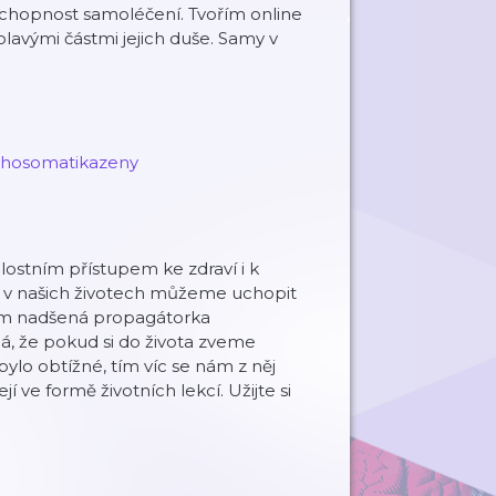
chopnost samoléčení. Tvořím online
olavými částmi jejich duše. Samy v
chosomatikazeny
lostním přístupem ke zdraví i k
vy v našich životech můžeme uchopit
sem nadšená propagátorka
, že pokud si do života zveme
ylo obtížné, tím víc se nám z něj
 ve formě životních lekcí. Užijte si