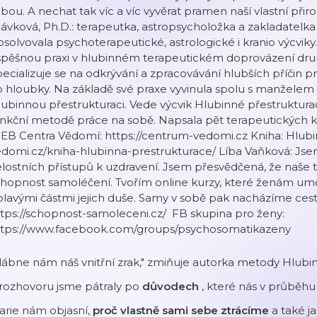
bou. A nechat tak víc a víc vyvěrat pramen naší vlastní přir
ávková, Ph.D.: terapeutka, astropsycholožka a zakladatelk
solvovala psychoterapeutické, astrologické i kranio výcviky.
spěšnou praxi v hlubinném terapeutickém doprovázení dr
ecializuje se na odkrývání a zpracovávání hlubších příčin p
 hloubky. Na základě své praxe vyvinula spolu s manželem
ubinnou přestrukturaci. Vede výcvik Hlubinné přestrukturace
nkční metodě práce na sobě. Napsala pět terapeutických kn
EB Centra Vědomí: https://centrum-vedomi.cz Kniha: Hlubi
edomi.cz/kniha-hlubinna-prestrukturace/ Líba Vaňková: J
lostních přístupů k uzdravení. Jsem přesvědčená, že naše
hopnost samoléčení. Tvořím online kurzy, které ženám umožn
olavými částmi jejich duše. Samy v sobě pak nacházíme ce
tps://schopnost-samoleceni.cz/ FB skupina pro ženy:
ttps://www.facebook.com/groups/psychosomatikazeny
lábne nám náš vnitřní zrak," zmiňuje autorka metody Hlubi
 rozhovoru jsme pátraly po
důvodech
, které nás v průběhu
arie nám objasní,
proč vlastně sami sebe ztrácíme
a také 