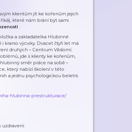
vým klientům jít ke kořenům jejich
říká), které nám brání být sami
rozenosti
.
oložka a zakladatelka Hlubinné
 kranio výcviky. Dvacet čtyři let má
zení druhých – Centrum Vědomí.
roblémů, jde s klienty ke kořenům,
 hlubinný směr práce na sobě –
, který nabízí školení v této
ih a jednu psychologickou beletrii.
niha-hlubinna-prestrukturace/
 uzdravení.