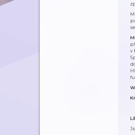
zp
Me
po
se
Mg
př
v
Sp
do
Hl
fu
W
K
L
J