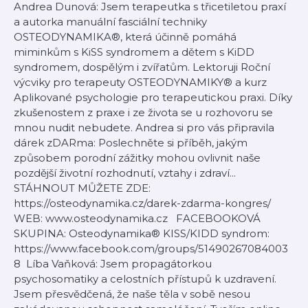
Andrea Dunová: Jsem terapeutka s třicetiletou praxí
a autorka manuální fasciální techniky
OSTEODYNAMIKA®, která účinně pomáhá
miminkům s KiSS syndromem a dětem s KiDD
syndromem, dospělým i zvířatům. Lektoruji Roční
výcviky pro terapeuty OSTEODYNAMIKY® a kurz
Aplikované psychologie pro terapeutickou praxi. Díky
zkušenostem z praxe i ze života se u rozhovoru se
mnou nudit nebudete. Andrea si pro vás připravila
dárek zDARma: Poslechněte si příběh, jakým
způsobem porodní zážitky mohou ovlivnit naše
pozdější životní rozhodnutí, vztahy i zdraví...
STÁHNOUT MŮŽETE ZDE:
https://osteodynamika.cz/darek-zdarma-kongres/
WEB: www.osteodynamika.cz FACEBOOKOVÁ
SKUPINA: Osteodynamika® KISS/KIDD syndrom:
https://www.facebook.com/groups/51490267084003
8 Líba Vaňková: Jsem propagátorkou
psychosomatiky a celostních přístupů k uzdravení.
Jsem přesvědčená, že naše těla v sobě nesou