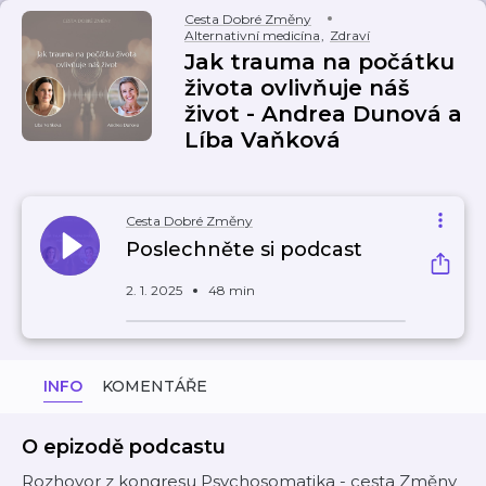
Cesta Dobré Změny
Alternativní medicína
,
Zdraví
Jak trauma na počátku
života ovlivňuje náš
život - Andrea Dunová a
Líba Vaňková
Cesta Dobré Změny
Poslechněte si podcast
2. 1. 2025
48 min
INFO
KOMENTÁŘE
O epizodě podcastu
Rozhovor z kongresu Psychosomatika - cesta Změny