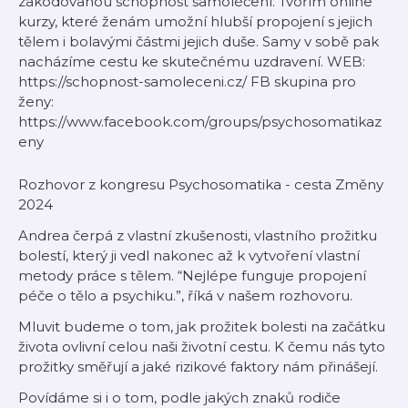
zakódovanou schopnost samoléčení. Tvořím online
kurzy, které ženám umožní hlubší propojení s jejich
tělem i bolavými částmi jejich duše. Samy v sobě pak
nacházíme cestu ke skutečnému uzdravení. WEB:
https://schopnost-samoleceni.cz/ FB skupina pro
ženy:
https://www.facebook.com/groups/psychosomatikaz
eny
Rozhovor z kongresu Psychosomatika - cesta Změny
2024
Andrea čerpá z vlastní zkušenosti, vlastního prožitku
bolestí, který ji vedl nakonec až k vytvoření vlastní
metody práce s tělem. “Nejlépe funguje propojení
péče o tělo a psychiku.”, říká v našem rozhovoru.
Mluvit budeme o tom, jak prožitek bolesti na začátku
života ovlivní celou naši životní cestu. K čemu nás tyto
prožitky směřují a jaké rizikové faktory nám přinášejí.
Povídáme si i o tom, podle jakých znaků rodiče