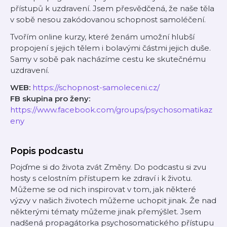
přístupů k uzdravení. Jsem přesvědčená, že naše těla
v sobě nesou zakódovanou schopnost samoléčení.
Tvořím online kurzy, které ženám umožní hlubší
propojení s jejich tělem i bolavými částmi jejich duše.
Samy v sobě pak nacházíme cestu ke skutečnému
uzdravení.
WEB:
https://schopnost-samoleceni.cz/
FB skupina pro ženy:
https://www.facebook.com/groups/psychosomatikaz
eny
Popis podcastu
Pojďme si do života zvát Změny. Do podcastu si zvu
hosty s celostním přístupem ke zdraví i k životu.
Můžeme se od nich inspirovat v tom, jak některé
výzvy v našich životech můžeme uchopit jinak. Že nad
některými tématy můžeme jinak přemýšlet. Jsem
nadšená propagátorka psychosomatického přístupu