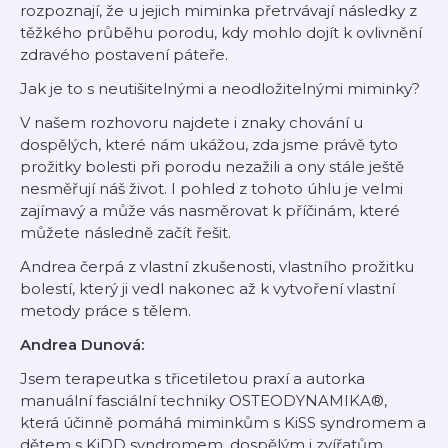
rozpoznají, že u jejich miminka přetrvávají následky z
těžkého průběhu porodu, kdy mohlo dojít k ovlivnění
zdravého postavení páteře.
Jak je to s neutišitelnými a neodložitelnými miminky?
V našem rozhovoru najdete i znaky chování u
dospělých, které nám ukážou, zda jsme právě tyto
prožitky bolesti při porodu nezažili a ony stále ještě
nesměřují náš život. I pohled z tohoto úhlu je velmi
zajímavý a může vás nasměrovat k příčinám, které
můžete následně začít řešit.
Andrea čerpá z vlastní zkušenosti, vlastního prožitku
bolestí, který ji vedl nakonec až k vytvoření vlastní
metody práce s tělem.
Andrea Dunová:
Jsem terapeutka s třicetiletou praxí a autorka
manuální fasciální techniky OSTEODYNAMIKA®,
která účinně pomáhá miminkům s KiSS syndromem a
dětem s KiDD syndromem, dospělým i zvířatům.