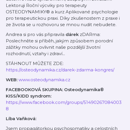
Lektoruji Roční výcviky pro terapeuty
OSTEODYNAMIKY® a kurz Aplikované psychologie
pro terapeutickou praxi. Díky zkušenostem z praxe i
ze života se u rozhovoru se mnou nudit nebudete.
Andrea si pro vás připravila
dárek
zDARma:
Poslechněte si příběh, jakým způsobem porodní
zážitky mohou ovlivnit naše pozdější životní
rozhodnutí, vztahy i zdraví...
STÁHNOUT MŮŽETE ZDE:
https://osteodynamika.cz/darek-zdarma-kongres/
WEB:
www.osteodynamika.cz
FACEBOOKOVÁ SKUPINA: Osteodynamika®
KISS/KIDD syndrom:
https://www.facebook.com/groups/51490267084003
8
Líba Vaňková:
Jsem propagátorkou psychosomatiky a celostních