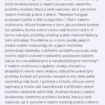
2024 Andrea čerpá z vlastní zkušenosti, vlastního
prožitku bolestí, který ji vedl nakonec až k vytvoření
vlastní metody práce s tělem. “Nejlépe funguje
propojení péče o tělo a psychiku.”, říká v našem
rozhovoru. Mluvit budeme o tom, jak prožitek bolesti
na začátku života ovlivní celou naši životní cestu. K
čemu nás tyto prožitky směřují a jaké rizikové faktory
nám přinášejí. Povídáme si i o tom, podle jakých
znaků rodiče rozpoznají, že u jejich miminka
přetrvávají následky z těžkého průběhu porodu, kdy
mohlo dojít k ovlivnění zdravého postavení páteře.
Jak je to s neutišitelnými a neodložitelnými miminky?
V našem rozhovoru najdete i znaky chování u
dospělých, které nám ukážou, zda jsme právě tyto
prožitky bolesti při porodu nezažili a ony stále ještě
nesměřují náš život. I pohled z tohoto úhlu je velmi
zajímavý a může vás nasměrovat k příčinám, které
můžete následně začít řešit. Andrea čerpá z vlastní
zkušenosti, vlastního prožitku bolestí, který ji vedl
nakonec až k vytvoření vlastní metody práce s tělem.