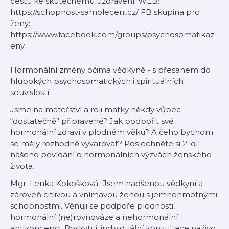
cestu ke skutečnému uzdravení. WEB:
https://schopnost-samoleceni.cz/ FB skupina pro
ženy:
https://www.facebook.com/groups/psychosomatikaz
eny
Hormonální změny očima vědkyně - s přesahem do
hlubokých psychosomatických i spirituálních
souvislostí.
Jsme na mateřství a roli matky někdy vůbec
“dostatečně” připravené? Jak podpořit své
hormonální zdraví v plodném věku? A čeho bychom
se měly rozhodně vyvarovat? Poslechněte si 2. díl
našeho povídání o hormonálních výzvách ženského
života.
Mgr. Lenka Kokošková "Jsem nadšenou vědkyní a
zároveň citlivou a vnímavou ženou s jemnohmotnými
schopnostmi. Věnuji se podpoře plodnosti,
hormonální (ne)rovnováze a nehormonální
antikoncepci. Poskytuji individuální konzultace naživo