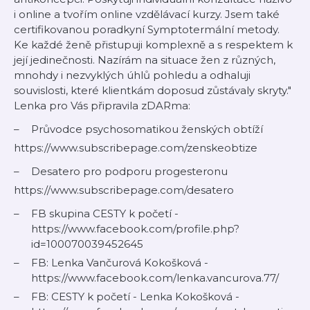
i online a tvořím online vzdělávací kurzy. Jsem také
certifikovanou poradkyní Symptotermální metody.
Ke každé ženě přistupuji komplexně a s respektem k
její jedinečnosti. Nazírám na situace žen z různých,
mnohdy i nezvyklých úhlů pohledu a odhaluji
souvislosti, které klientkám doposud zůstávaly skryty."
Lenka pro Vás připravila zDARma:
Průvodce psychosomatikou ženských obtíží
https://www.subscribepage.com/zenskeobtize
Desatero pro podporu progesteronu
https://www.subscribepage.com/desatero
FB skupina CESTY k početí -
https://www.facebook.com/profile.php?
id=100070039452645
FB: Lenka Vančurová Kokošková -
https://www.facebook.com/lenka.vancurova.77/
FB: CESTY k početí - Lenka Kokošková -