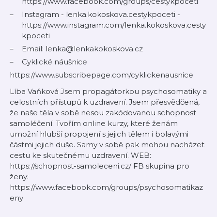
https://www.facebook.com/groups/cestykpoceti
Instagram - lenka.kokoskova.cestykpoceti -
https://www.instagram.com/lenka.kokoskova.cesty
kpoceti
Email: lenka@lenkakokoskova.cz
Cyklické náušnice
https://www.subscribepage.com/cyklickenausnice
Líba Vaňková Jsem propagátorkou psychosomatiky a
celostních přístupů k uzdravení. Jsem přesvědčená,
že naše těla v sobě nesou zakódovanou schopnost
samoléčení. Tvořím online kurzy, které ženám
umožní hlubší propojení s jejich tělem i bolavými
částmi jejich duše. Samy v sobě pak mohou nacházet
cestu ke skutečnému uzdravení. WEB:
https://schopnost-samoleceni.cz/ FB skupina pro
ženy:
https://www.facebook.com/groups/psychosomatikaz
eny