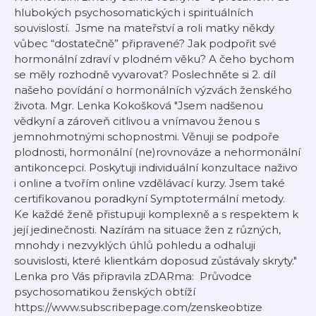
hlubokých psychosomatických i spirituálních
souvislostí. Jsme na mateřství a roli matky někdy
vůbec “dostatečně” připravené? Jak podpořit své
hormonální zdraví v plodném věku? A čeho bychom
se měly rozhodně vyvarovat? Poslechněte si 2. díl
našeho povídání o hormonálních výzvách ženského
života. Mgr. Lenka Kokošková "Jsem nadšenou
vědkyní a zároveň citlivou a vnímavou ženou s
jemnohmotnými schopnostmi. Věnuji se podpoře
plodnosti, hormonální (ne)rovnováze a nehormonální
antikoncepci. Poskytuji individuální konzultace naživo
i online a tvořím online vzdělávací kurzy. Jsem také
certifikovanou poradkyní Symptotermální metody.
Ke každé ženě přistupuji komplexně a s respektem k
její jedinečnosti. Nazírám na situace žen z různých,
mnohdy i nezvyklých úhlů pohledu a odhaluji
souvislosti, které klientkám doposud zůstávaly skryty."
Lenka pro Vás připravila zDARma: Průvodce
psychosomatikou ženských obtíží
https://www.subscribepage.com/zenskeobtize