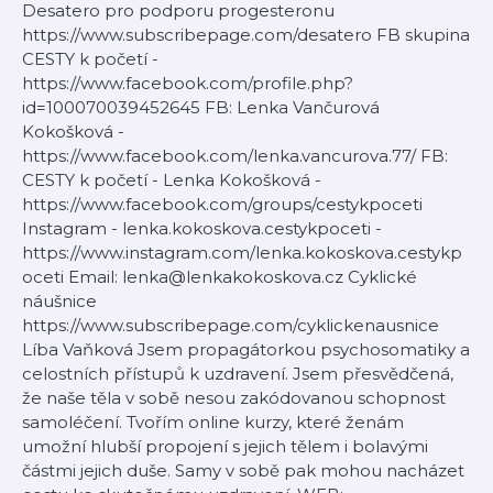
Desatero pro podporu progesteronu
https://www.subscribepage.com/desatero FB skupina
CESTY k početí -
https://www.facebook.com/profile.php?
id=100070039452645 FB: Lenka Vančurová
Kokošková -
https://www.facebook.com/lenka.vancurova.77/ FB:
CESTY k početí - Lenka Kokošková -
https://www.facebook.com/groups/cestykpoceti
Instagram - lenka.kokoskova.cestykpoceti -
https://www.instagram.com/lenka.kokoskova.cestykp
oceti Email: lenka@lenkakokoskova.cz Cyklické
náušnice
https://www.subscribepage.com/cyklickenausnice
Líba Vaňková Jsem propagátorkou psychosomatiky a
celostních přístupů k uzdravení. Jsem přesvědčená,
že naše těla v sobě nesou zakódovanou schopnost
samoléčení. Tvořím online kurzy, které ženám
umožní hlubší propojení s jejich tělem i bolavými
částmi jejich duše. Samy v sobě pak mohou nacházet