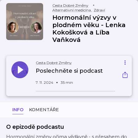
Cesta Dobré Změny
Alternativní medicína
,
Zdraví
Hormonální výzvy v
plodném věku - Lenka
Kokošková a Líba
Vaňková
Cesta Dobré Změny
Poslechněte si podcast
7. 11. 2024
35 min
INFO
KOMENTÁŘE
O epizodě podcastu
Hormonální změny očima vědkyně - s přesahem do