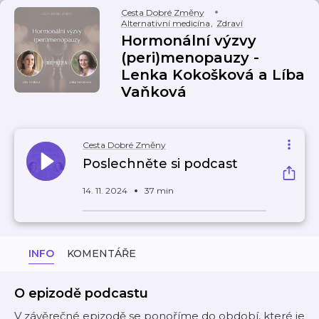
Cesta Dobré Změny
Alternativní medicína
,
Zdraví
Hormonální výzvy
(peri)menopauzy -
Lenka Kokošková a Líba
Vaňková
Cesta Dobré Změny
Poslechněte si podcast
14. 11. 2024
37 min
INFO
KOMENTÁŘE
O epizodě podcastu
V závěrečné epizodě se ponoříme do období, které je