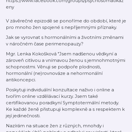
https://www.facebook.com/groups/psychosomatikaz
eny
V závěrečné epizodě se ponoříme do období, které je
pro mnoho žen spojené s nepříjemnými příznaky.
Jak se vyrovnat s hormonálními a životními změnami
v náročném čase perimenopauzy?
Mgr. Lenka Kokošková "Jsem nadšenou vědkyní a
zároveň citlivou a vnímavou ženou s jemnohmotnými
schopnostmi. Věnuji se podpoře plodnosti,
hormonální (ne)rovnováze a nehormonální
antikoncepci.
Poskytuji individuální konzultace naživo i online a
tvořím online vzdělávací kurzy. Jsem také
certifikovanou poradkyní Symptotermální metody.
Ke každé ženě přistupuji komplexně a s respektem k
její jedinečnosti.
Nazírám na situace žen z různých, mnohdy i