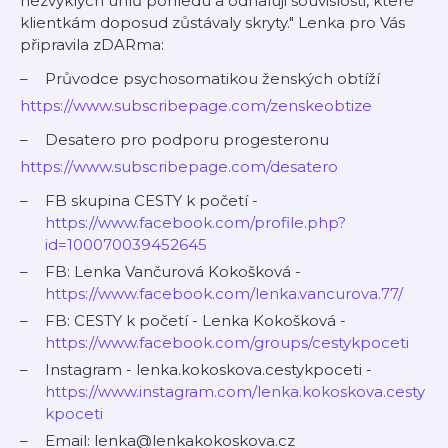
nezvyklých úhlů pohledu a odhaluji souvislosti, které
klientkám doposud zůstávaly skryty." Lenka pro Vás
připravila zDARma:
Průvodce psychosomatikou ženských obtíží
https://www.subscribepage.com/zenskeobtize
Desatero pro podporu progesteronu
https://www.subscribepage.com/desatero
FB skupina CESTY k početí -
https://www.facebook.com/profile.php?
id=100070039452645
FB: Lenka Vančurová Kokošková -
https://www.facebook.com/lenka.vancurova.77/
FB: CESTY k početí - Lenka Kokošková -
https://www.facebook.com/groups/cestykpoceti
Instagram - lenka.kokoskova.cestykpoceti -
https://www.instagram.com/lenka.kokoskova.cesty
kpoceti
Email: lenka@lenkakokoskova.cz