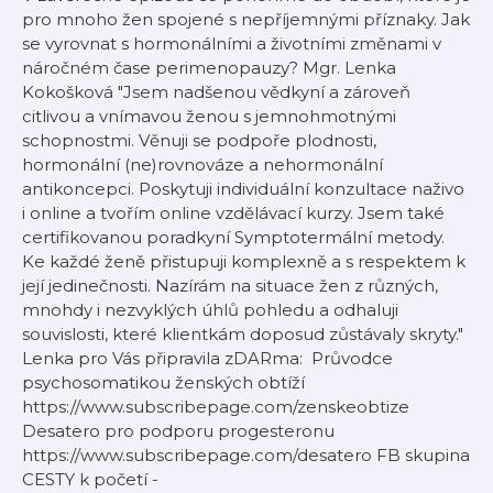
pro mnoho žen spojené s nepříjemnými příznaky. Jak
se vyrovnat s hormonálními a životními změnami v
náročném čase perimenopauzy? Mgr. Lenka
Kokošková "Jsem nadšenou vědkyní a zároveň
citlivou a vnímavou ženou s jemnohmotnými
schopnostmi. Věnuji se podpoře plodnosti,
hormonální (ne)rovnováze a nehormonální
antikoncepci. Poskytuji individuální konzultace naživo
i online a tvořím online vzdělávací kurzy. Jsem také
certifikovanou poradkyní Symptotermální metody.
Ke každé ženě přistupuji komplexně a s respektem k
její jedinečnosti. Nazírám na situace žen z různých,
mnohdy i nezvyklých úhlů pohledu a odhaluji
souvislosti, které klientkám doposud zůstávaly skryty."
Lenka pro Vás připravila zDARma: Průvodce
psychosomatikou ženských obtíží
https://www.subscribepage.com/zenskeobtize
Desatero pro podporu progesteronu
https://www.subscribepage.com/desatero FB skupina
CESTY k početí -