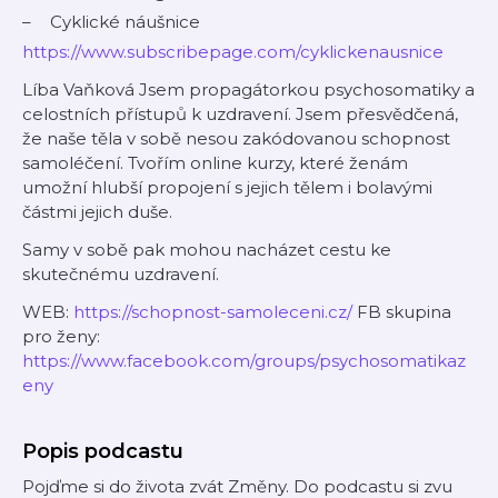
Cyklické náušnice
https://www.subscribepage.com/cyklickenausnice
Líba Vaňková Jsem propagátorkou psychosomatiky a
celostních přístupů k uzdravení. Jsem přesvědčená,
že naše těla v sobě nesou zakódovanou schopnost
samoléčení. Tvořím online kurzy, které ženám
umožní hlubší propojení s jejich tělem i bolavými
částmi jejich duše.
Samy v sobě pak mohou nacházet cestu ke
skutečnému uzdravení.
WEB:
https://schopnost-samoleceni.cz/
FB skupina
pro ženy:
https://www.facebook.com/groups/psychosomatikaz
eny
Popis podcastu
Pojďme si do života zvát Změny. Do podcastu si zvu