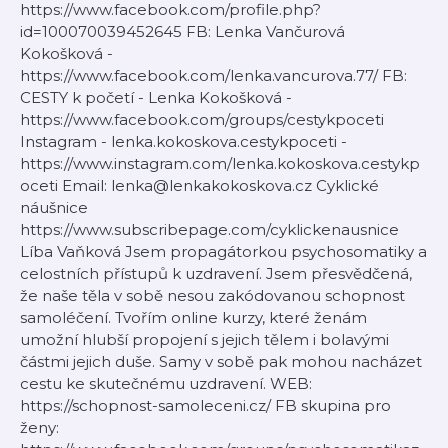
https://www.facebook.com/profile.php?
id=100070039452645 FB: Lenka Vančurová
Kokošková -
https://www.facebook.com/lenka.vancurova.77/ FB:
CESTY k početí - Lenka Kokošková -
https://www.facebook.com/groups/cestykpoceti
Instagram - lenka.kokoskova.cestykpoceti -
https://www.instagram.com/lenka.kokoskova.cestykp
oceti Email: lenka@lenkakokoskova.cz Cyklické
náušnice
https://www.subscribepage.com/cyklickenausnice
Líba Vaňková Jsem propagátorkou psychosomatiky a
celostních přístupů k uzdravení. Jsem přesvědčená,
že naše těla v sobě nesou zakódovanou schopnost
samoléčení. Tvořím online kurzy, které ženám
umožní hlubší propojení s jejich tělem i bolavými
částmi jejich duše. Samy v sobě pak mohou nacházet
cestu ke skutečnému uzdravení. WEB:
https://schopnost-samoleceni.cz/ FB skupina pro
ženy: