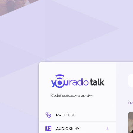
České podcasty a zprávy
Úv
PRO TEBE
AUDIOKNIHY