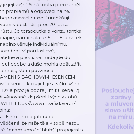
 je její vášní. Silná touha porozumět
šich problémů a odpovědi na ně.
sebepoznávací praxe jí umožňují
otní radost. Již přes 20 let se
 růstu. Je terapeutka a konzultantka
erapie, namíchala už 5000+ lahviček
 naplno věnuje individuálnímu,
poradenství jsou laskavé,
telné a praktické. Ráda jde do
 dlouhodobé a duše mohla opět zářit.
 cennost, která povznese
 SEZNÁMENÍ S BACHOVÝMI ESENCEMI -
vé esence, kolik jich je a s čím vším
a proč je dobré ji mít u sebe. 2)
df věnované zlepšení Tvých vztahů.
 WEB: https://www.misafialova.cz/
pina:
vá: Jsem propagátorkou
vědčená, že naše těla v sobě nesou
eré ženám umožní hlubší propojení s