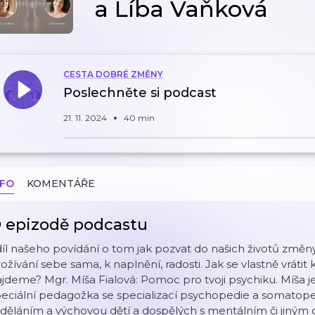
a Líba Vaňková
CESTA DOBRÉ ZMĚNY
Poslechněte si podcast
21. 11. 2024
40 min
NFO
KOMENTÁŘE
 epizodě podcastu
díl našeho povídání o tom jak pozvat do našich životů změ
ožívání sebe sama, k naplnění, radosti. Jak se vlastně vrát
jdeme? Mgr. Míša Fialová: Pomoc pro tvoji psychiku. Míša j
eciální pedagožka se specializací psychopedie a somatope
děláním a výchovou dětí a dospělých s mentálním či jiným