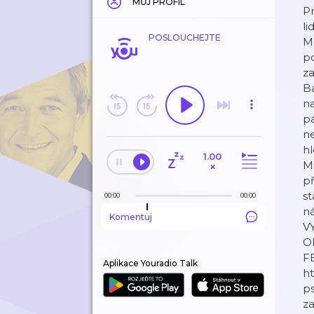
MŮJ PROFIL
Pr
li
POSLOUCHEJTE
Mo
po
za
B
na
pá
ne
hl
1.00
Mi
×
p
st
00:00
00:00
n
Komentuj
VY
Ob
F
Aplikace Youradio Talk
h
ps
z