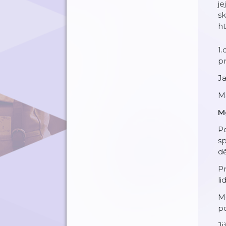
je
s
h
1.
pr
Ja
M
Mg
Po
sp
dě
Pr
li
Mo
po
Ji