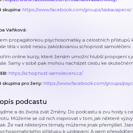
B skupina:
https://www.facebook.com/groups/laskavapece/
íba Vaňková:
sem propagátorkou psychosomatiky a celostních přístupů k
aše těla v sobě nesou zakódovanou schopnost samoléčení.
ořím online kurzy, které ženám umožní hlubší propojení s je
uše. Samy v sobě pak mohou nacházet cestu ke skutečném
EB:
https://schopnost-samoleceni.cz/
B skupina pro ženy:
https://www.facebook.com/groups/psy
opis podcastu
jďme si do života zvát Změny. Do podcastu si zvu hosty s ce
votu. Můžeme se od nich inspirovat v tom, jak některé výz
inak. Že nad některými tématy můžeme jinak přemýšlet. J
ychosomatického přístupu k uzdravení. A jsem přesvědčená