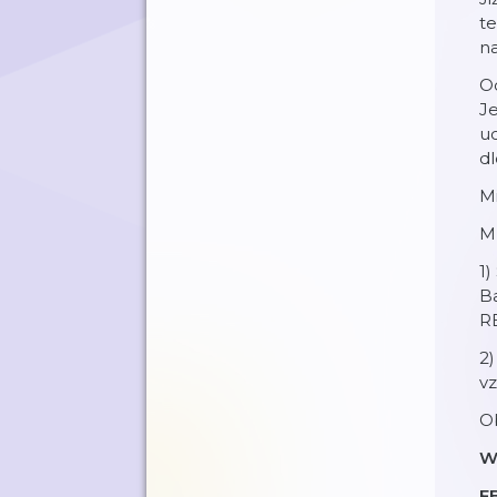
te
na
Od
Je
uc
d
Mi
Mí
1)
Ba
R
2)
vz
O
W
F