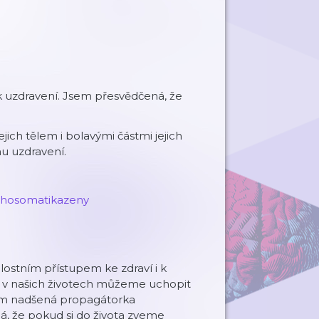
 uzdravení. Jsem přesvědčená, že
jich tělem i bolavými částmi jejich
u uzdravení.
chosomatikazeny
lostním přístupem ke zdraví i k
vy v našich životech můžeme uchopit
sem nadšená propagátorka
, že pokud si do života zveme