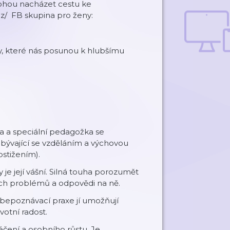
 mohou nacházet cestu ke
z/ FB skupina pro ženy:
ny, které nás posunou k hlubšímu
ra a speciální pedagožka se
bývající se vzděláním a výchovou
ostižením).
 je její vášní. Silná touha porozumět
šich problémů a odpovědi na ně.
sebepoznávací praxe jí umožňují
otní radost.
léčení a osobního růstu. Je