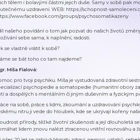
jich tělem i bolavými částmi jejich duše. Samy v sobě pak
kutečnému uzdravení. WEB: https://schopnost-samoleceni.c
ttps://www.facebook.com/groups/psychosomatikazeny
díl našeho povídání o tom jak pozvat do našich životů změ
ožívání sebe sama, k naplnění, radosti.
k se vlastně vrátit k sobě?
áme se bát toho co tam najdeme?
r. Míša Fialová:
moc pro tvoji psychiku. Míša je vystudovaná zdravotní sest
ecializací psychopedie a somatopedie (humanitní obory za
tí a dospělých s mentálním či jiným duševním a fyzickým p
áce na sobě, práce s lidmi, zkoumání a uzdravování psychiky
dskému nitru ji vede do hloubek, kde se ukrývají kořeny na
udrost přírody, těžké životní zkušenosti a její dlouholetá 
máhat lidem znovu nalézt ztracenou vnitřní rovnováhu a živ
ž přes 20 let se zabývá tématy zdraví, nemoci, vztahů, sebe