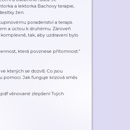
orka a lektorka Bachovy terapie,
desítky žen.
upinovému poradenství a terapii.
ektem a úctou k druhému. Zároveň
í komplexně, tak, aby uzdravení bylo
 cennost, která povznese přítomnost.“
 kterých se dozvíš: Co jsou
u pomoci. Jak funguje krizová směs
a pdf věnované zlepšení Tvých