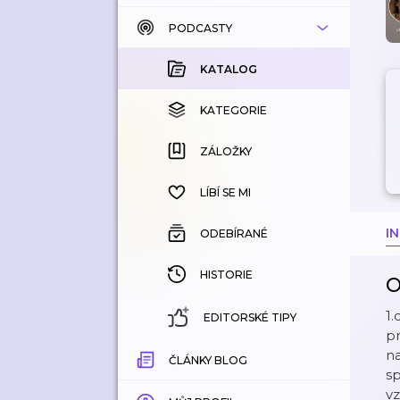
PODCASTY
KATALOG
KOUPENÉ
KATALOG
KATEGORIE
KATEGORIE
ZÁLOŽKY
ZÁLOŽKY
HISTORIE
LÍBÍ SE MI
I
ODEBÍRANÉ
HISTORIE
O
1.
EDITORSKÉ TIPY
pr
na
ČLÁNKY BLOG
sp
vz