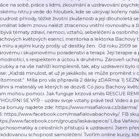
áce na sobě, práce s lidmi, zkoumání a uzdravování psychiky
dskému nitru ji vede do hloubek, kde se ukrývají kořeny na
udrost přírody, těžké životní zkušenosti a její dlouholetá 
máhat lidem znovu nalézt ztracenou vnitřní rovnováhu a živ
bývá tématy zdraví, nemoci, vztahů, sebeléčení a osobního
achových květových esencí, mentorka a lektorka Bachovy t
 míru a jejími kurzy prošly už desítky žen. Od roku 2009 se
rovému i skupinovému poradenství a terapii. Její terapie a 
hodnotící, s respektem a úctou k druhému. Zároveň uchopi
oubky a na vše nahlíží komplexně, tak, aby uzdravení bylo
se: „Každá minulost, ať už je jakákoliv, se může proměnit v
řítomnost.“ Míša pro vás připravila 2 dárky zDARma: 1)
áhni si materiály ve kterých se dozvíš: Co jsou Bachovy květo
ám mohou pomoci. Jak funguje krizová směs RESCUE REMEDY 
HOUPNI SE VÝŠ! - uzdrav svoje vztahy právě teď. Video a p
a bonusy najdete zde: https://www.misafialova.cz/zdarma/
B: https://www.facebook.com/misafialovabachovky/ FB sku
ttps://www.facebook.com/groups/laskavapece/ Líba Vaňko
ychosomatiky a celostních přístupů k uzdravení. Jsem přes
akódovanou schopnost samoléčení. Tvořím online kurzy, kt