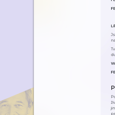
F
L
J
n
Tv
d
W
F
P
Po
ži
j
ps