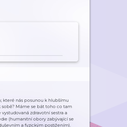
ny, které nás posunou k hlubšímu
it k sobě? Máme se bát toho co tam
e vystudovaná zdravotní sestra a
die (humanitní obory zabývající se
 duševním a fyzickým postižením).