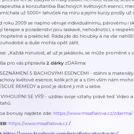
rapeutka a konzultantka Bachových květových esencí, ment
míchala už 5000+ lahviček na míru a jejími kurzy prošly už 
 roku 2009 se naplno věnuje individuálnímu, párovému i sk
jí terapie a poradenství jsou laskavé, nehodnotící, s resp
hopitelné a praktické. Ráda jde do hloubky a na vše nahlíž
louhodobé a duše mohla opět zářit.
se: „Každá minulost, ať už je jakákoliv, se může proměnit v
ša pro vás připravila
2
dárky
zDARma:
 SEZNÁMENÍ S BACHOVÝMI ESENCEMI - stáhni si materiály ve
chovy květové esence, kolik jich je a s čím vším nám moho
ESCUE REMEDY a proč je dobré ji mít u sebe.
 VYHOUPNI SE VÝŠ! - uzdrav svoje vztahy právě teď. Video 
tahů.
ba bonusy najdete zde:
https://www.misafialova.cz/zdarma/
EB:
https://www.misafialova.cz
/
B:
https://www.facebook.com/misafialovabachovky/