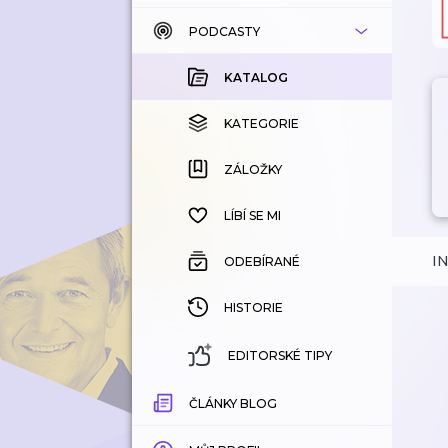
PODCASTY
KATALOG
KOUPENÉ
KATALOG
KATEGORIE
KATEGORIE
ZÁLOŽKY
ZÁLOŽKY
HISTORIE
LÍBÍ SE MI
I
ODEBÍRANÉ
HISTORIE
EDITORSKÉ TIPY
ČLÁNKY BLOG