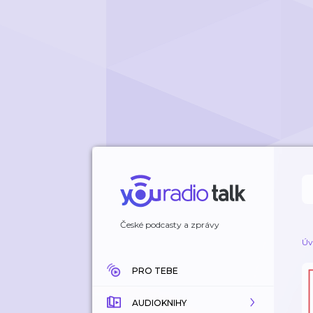
České podcasty a zprávy
Úv
PRO TEBE
AUDIOKNIHY