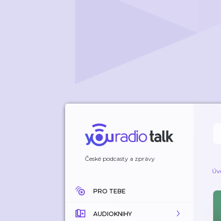
České podcasty a zprávy
Úv
PRO TEBE
AUDIOKNIHY