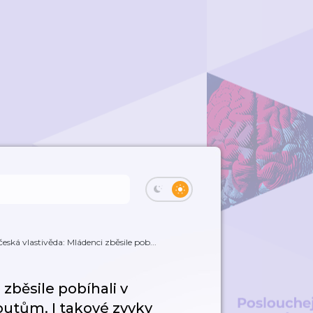
česká vlastivěda: Mládenci zběsile pob...
 zběsile pobíhali v
outům. I takové zvyky