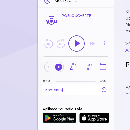
MŮJ PROFIL
St
POSLOUCHEJTE
ud
Ne
m
V
A
P
1.00
×
Fa
00:00
00:00
V
Komentuj
A
Aplikace Youradio Talk