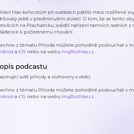
ínání hlav kohoutům při svatbách patřilo mezi rozšířené z
ržovaly ještě v předminulém století. O tom, že se tento obyč
tolicích na Prachaticku, svědčí nařízení tamních radních z
ládence k počestnému chování.
šechno z tématu Příroda můžete pohodlně poslouchat v mob
ndroid
a
iOS
nebo na webu
mujRozhlas.cz
.
opis podcastu
scinující svět přírody a rozhovory s vědci.
šechno z tématu Příroda můžete pohodlně poslouchat v mob
ndroid
a
iOS
nebo na webu
mujRozhlas.cz
.