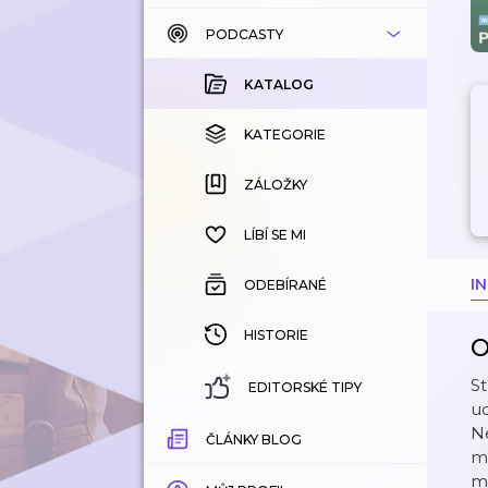
PODCASTY
KATALOG
KOUPENÉ
KATALOG
KATEGORIE
KATEGORIE
ZÁLOŽKY
ZÁLOŽKY
HISTORIE
LÍBÍ SE MI
I
ODEBÍRANÉ
HISTORIE
O
St
EDITORSKÉ TIPY
ud
Ne
ČLÁNKY BLOG
m
mo