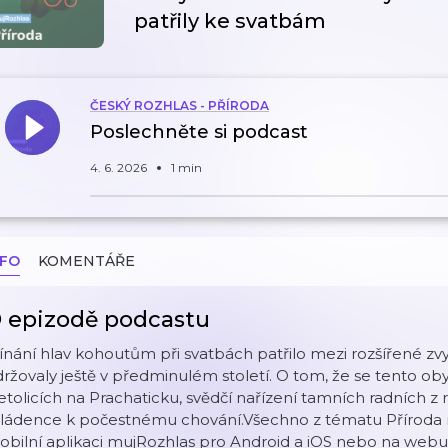
patřily ke svatbám
ČESKÝ ROZHLAS - PŘÍRODA
Poslechněte si podcast
4. 6. 2026
1 min
NFO
KOMENTÁŘE
 epizodě podcastu
ínání hlav kohoutům při svatbách patřilo mezi rozšířené z
ržovaly ještě v předminulém století. O tom, že se tento obyč
tolicích na Prachaticku, svědčí nařízení tamních radních z
ládence k počestnému chování.Všechno z tématu Příroda
bilní aplikaci mujRozhlas pro Android a iOS nebo na webu