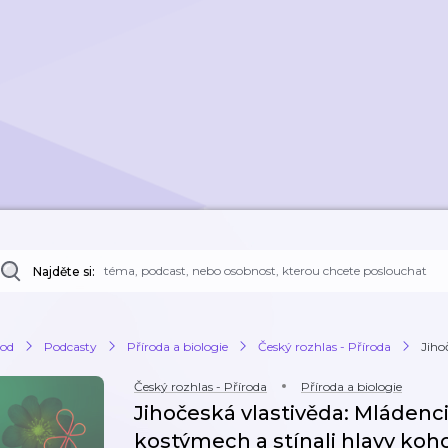
Najděte si:
od
Podcasty
Příroda a biologie
Český rozhlas - Příroda
Jiho
Český rozhlas - Příroda
Příroda a biologie
Jihočeská vlastivěda: Mládenci
kostýmech a stínali hlavy koh