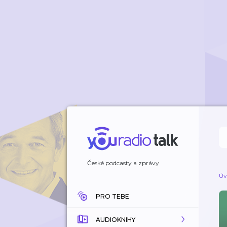
České podcasty a zprávy
Úv
PRO TEBE
AUDIOKNIHY