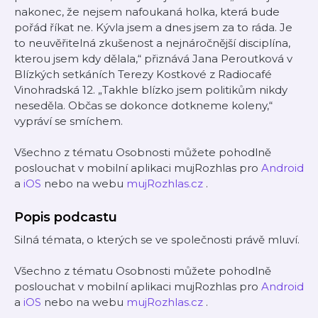
nakonec, že nejsem nafoukaná holka, která bude
pořád říkat ne. Kývla jsem a dnes jsem za to ráda. Je
to neuvěřitelná zkušenost a nejnáročnější disciplína,
kterou jsem kdy dělala,“ přiznává Jana Peroutková v
Blízkých setkáních Terezy Kostkové z Radiocafé
Vinohradská 12. „Takhle blízko jsem politikům nikdy
neseděla. Občas se dokonce dotkneme koleny,“
vypráví se smíchem.
Všechno z tématu Osobnosti můžete pohodlně
poslouchat v mobilní aplikaci mujRozhlas pro
Android
a
iOS
nebo na webu
mujRozhlas.cz
.
Popis podcastu
Silná témata, o kterých se ve společnosti právě mluví.
Všechno z tématu Osobnosti můžete pohodlně
poslouchat v mobilní aplikaci mujRozhlas pro
Android
a
iOS
nebo na webu
mujRozhlas.cz
.