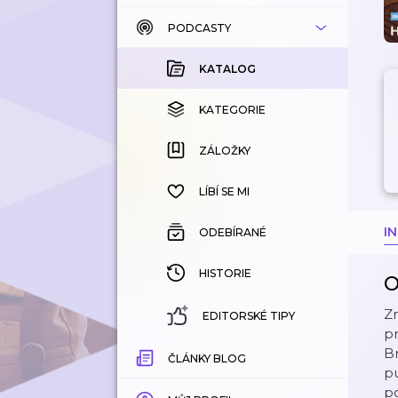
PODCASTY
KATALOG
KOUPENÉ
KATALOG
KATEGORIE
KATEGORIE
ZÁLOŽKY
ZÁLOŽKY
HISTORIE
LÍBÍ SE MI
I
ODEBÍRANÉ
HISTORIE
O
Zn
EDITORSKÉ TIPY
pr
B
ČLÁNKY BLOG
p
po