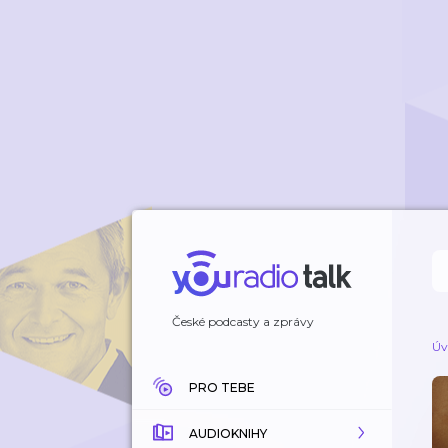
České podcasty a zprávy
Úv
PRO TEBE
AUDIOKNIHY