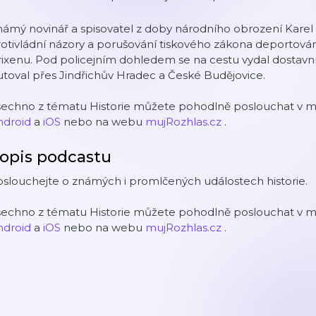
ámý novinář a spisovatel z doby národního obrození Karel 
otivládní názory a porušování tiskového zákona deportován
rixenu. Pod policejním dohledem se na cestu vydal dosta
toval přes Jindřichův Hradec a České Budějovice.
šechno z tématu Historie můžete pohodlně poslouchat v mo
ndroid
a
iOS
nebo na webu
mujRozhlas.cz
.
opis podcastu
slouchejte o známých i promlčených událostech historie.
šechno z tématu Historie můžete pohodlně poslouchat v mo
ndroid
a
iOS
nebo na webu
mujRozhlas.cz
.