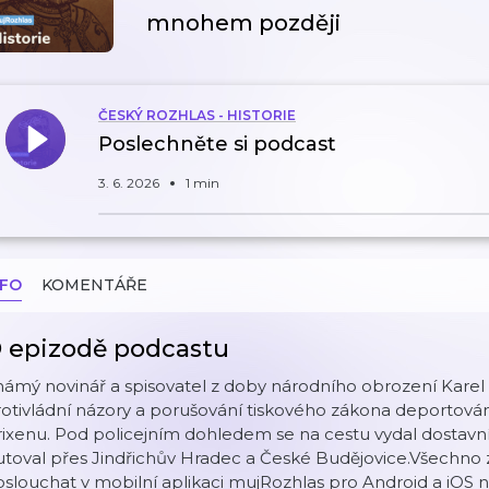
mnohem později
ČESKÝ ROZHLAS - HISTORIE
Poslechněte si podcast
3. 6. 2026
1 min
NFO
KOMENTÁŘE
 epizodě podcastu
ámý novinář a spisovatel z doby národního obrození Karel 
otivládní názory a porušování tiskového zákona deportován
rixenu. Pod policejním dohledem se na cestu vydal dosta
utoval přes Jindřichův Hradec a České Budějovice.Všechno
slouchat v mobilní aplikaci mujRozhlas pro Android a iOS