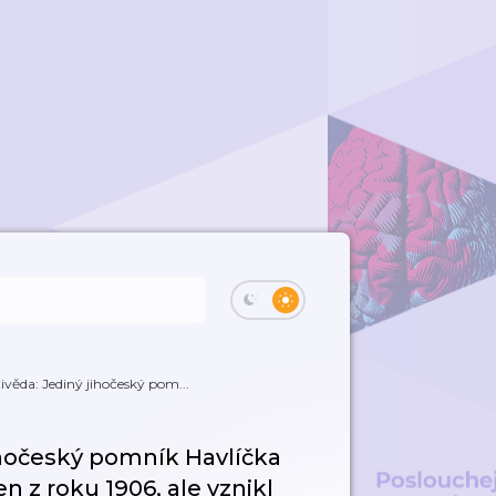
tivěda: Jediný jihočeský pom...
jihočeský pomník Havlíčka
z roku 1906, ale vznikl