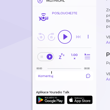
MŮJ PROFIL
Zn
POSLOUCHEJTE
pr
B
pu
V
A
P
1.00
×
Po
00:00
00:00
V
Komentuj
A
Aplikace Youradio Talk