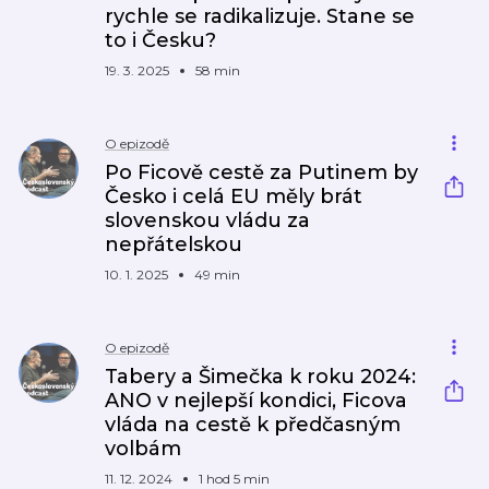
rychle se radikalizuje. Stane se
to i Česku?
19. 3. 2025
58 min
O epizodě
Po Ficově cestě za Putinem by
Česko i celá EU měly brát
slovenskou vládu za
nepřátelskou
10. 1. 2025
49 min
O epizodě
Tabery a Šimečka k roku 2024:
ANO v nejlepší kondici, Ficova
vláda na cestě k předčasným
volbám
11. 12. 2024
1 hod 5 min