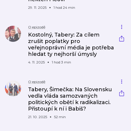
29. 11. 2025
1 hod 24 min
O epizodě
Kostolný, Tabery: Za cílem
zrušit poplatky pro
veřejnoprávní média je potřeba
hledat ty nejhorší úmysly
4. 11. 2025
1 hod 3 min
O epizodě
Tabery, Šimečka: Na Slovensku
vedla vláda samozvaných
politických obětí k radikalizaci.
Přistoupí k ní i Babiš?
21. 10. 2025
52 min