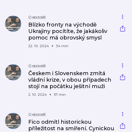
O epizodě
Blízko fronty na východě
Ukrajiny pocítíte, že jakákoliv
pomoc má obrovský smysl
22. 10. 2024
34 min
O epizodě
Českem i Slovenskem zmítá
vládní krize, v obou případech
stojí na počátku ješitní muži
2. 10. 2024
57 min
O epizodě
Fico odmítl historickou
příležitost na smíření. Cynickou