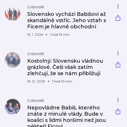
O epizodě
Slovensko vychází Babišovi až
skandálně vstříc. Jeho vztah s
Ficem je hlavně obchodní
15. 1. 2026
1 hod 13 min
O epizodě
Kostolný: Slovensku vládnou
grázlové. Češi však zatím
zlehčují, že se nám přibližují
16. 12. 2025
1 hod 10 min
O epizodě
Nepovládne Babiš, kterého
znáte z minulé vlády. Bude v
koalici s lidmi horšími než jsou
někteří Ficovi