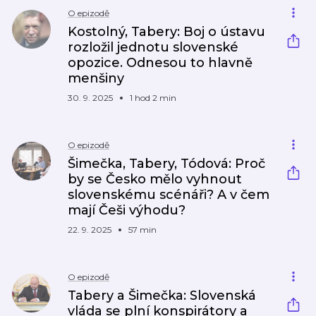
O epizodě
Kostolný, Tabery: Boj o ústavu
rozložil jednotu slovenské
opozice. Odnesou to hlavně
menšiny
30. 9. 2025
1 hod 2 min
O epizodě
Šimečka, Tabery, Tódová: Proč
by se Česko mělo vyhnout
slovenskému scénáři? A v čem
mají Češi výhodu?
22. 9. 2025
57 min
O epizodě
Tabery a Šimečka: Slovenská
vláda se plní konspirátory a