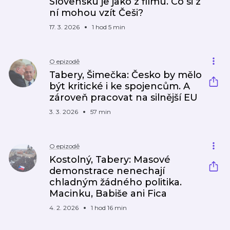
Slovensku je jako z filmu. Co si z
ní mohou vzít Češi?
17. 3. 2026
1 hod 5 min
O epizodě
Tabery, Šimečka: Česko by mělo
být kritické i ke spojencům. A
zároveň pracovat na silnější EU
3. 3. 2026
57 min
O epizodě
Kostolný, Tabery: Masové
demonstrace nenechají
chladným žádného politika.
Macinku, Babiše ani Fica
4. 2. 2026
1 hod 16 min