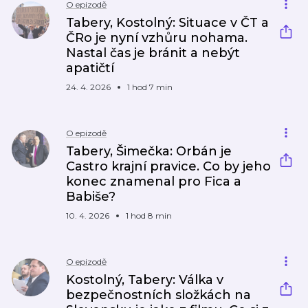
O epizodě
Tabery, Kostolný: Situace v ČT a
ČRo je nyní vzhůru nohama.
Nastal čas je bránit a nebýt
apatičtí
24. 4. 2026
1 hod 7 min
O epizodě
Tabery, Šimečka: Orbán je
Castro krajní pravice. Co by jeho
konec znamenal pro Fica a
Babiše?
10. 4. 2026
1 hod 8 min
O epizodě
Kostolný, Tabery: Válka v
bezpečnostních složkách na