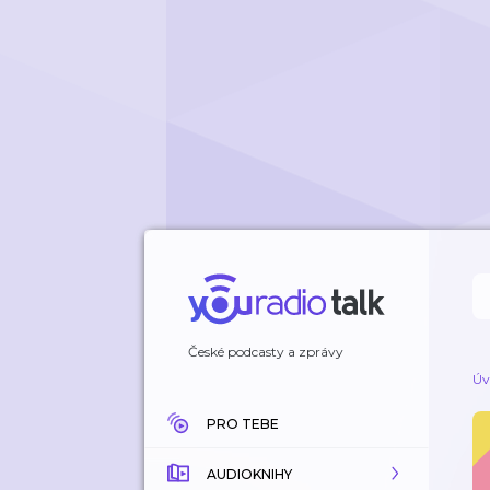
České podcasty a zprávy
Úv
PRO TEBE
AUDIOKNIHY