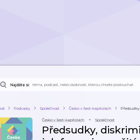
Najděte si:
od
Podcasty
Společnost
Česko v šesti kapitolách
Předsudky, 
Česko v šesti kapitolách
Společnost
Předsudky, diskrim