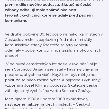
prvním díle nového podcastu Skutečné české
záhady odhalují málo známé okolnosti
teroristických činů, které se udály před pádem
komunismu.
Ve druhé polovině 80. let došlo na několika místech v
Československu k explozím před místními sídly
komunistické strany. Přestože se tyto události
odehrály v době, kterou mnozí zažili, málokdo o nich
dnes ví.
„V polovině osmdesátých let došlo k uvolnění, přijel
sem Gorbačov. Já sám jsem stál v kavárně Slavia na
parapetu, abych ho viděl. Když tam byl, měli jsme
pocit, že se něco začíná hýbat. A najednou výbuchy,“
vzpomíná Josef Klíma v podcastu Skutečné české
záhady, který vychází na webu Seznam Zprávy.
Mezi říjnem 1986 a únorem 1989 explodovaly
nastražené nálože na třech místech: v Českých