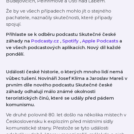
Budějovicích, Pelhřimově a Ústí nad Labem.
Že by ve všech případech mohlo jít o stejného
pachatele, naznačily skutečnosti, které případy
spojují.
Přihlaste se k odběru podcastu Skutečné české
záhady na
Podcasty.cz
,
Spotify
,
Apple Podcasts
a
ve všech podcastových aplikacích. Nový díl každé
pondělí.
Události české historie, o kterých mnoho lidí nemá
vůbec tušení. Novináři Josef Klíma a Jaroslav Mareš v
prvním díle nového podcastu Skutečné české
záhady odhalují málo známé okolnosti
teroristických činů, které se udály před pádem
komunismu.
Ve druhé polovině 80. let došlo na několika místech v
Československu k explozím před místními sídly
komunistické strany. Přestože se tyto události