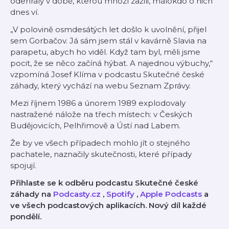
odehrály v době, kterou mnozí zažili, málokdo o nich
dnes ví.
„V polovině osmdesátých let došlo k uvolnění, přijel
sem Gorbačov. Já sám jsem stál v kavárně Slavia na
parapetu, abych ho viděl. Když tam byl, měli jsme
pocit, že se něco začíná hýbat. A najednou výbuchy,“
vzpomíná Josef Klíma v podcastu Skutečné české
záhady, který vychází na webu Seznam Zprávy.
Mezi říjnem 1986 a únorem 1989 explodovaly
nastražené nálože na třech místech: v Českých
Budějovicích, Pelhřimově a Ústí nad Labem.
Že by ve všech případech mohlo jít o stejného
pachatele, naznačily skutečnosti, které případy
spojují.
Přihlaste se k odběru podcastu Skutečné české
záhady na
Podcasty.cz
,
Spotify
,
Apple Podcasts
a
ve všech podcastových aplikacích. Nový díl každé
pondělí.