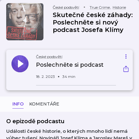
České podsvětí
True Crime
,
Historie
Skutečné české záhady:
Poslechněte si nový
podcast Josefa Klímy
České podsvětí
Poslechněte si podcast
18. 2. 2023
34 min
INFO
KOMENTÁŘE
O epizodě podcastu
Události české historie, o kterých mnoho lidí nemá
vůbec tušení. Novináři Josef Klíma a Jaroslav Mareš v