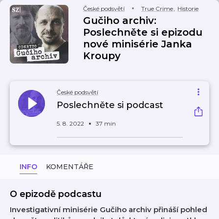
České podsvětí
True Crime
,
Historie
Gučiho archiv:
Poslechněte si epizodu
nové minisérie Janka
Kroupy
České podsvětí
Poslechněte si podcast
5. 8. 2022
37 min
INFO
KOMENTÁŘE
O epizodě podcastu
Investigativní minisérie Gučiho archiv přináší pohled