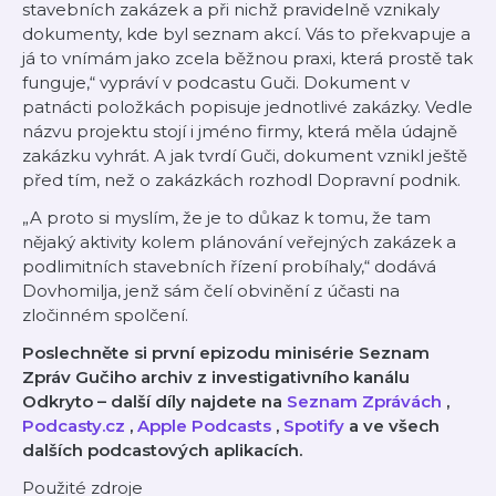
stavebních zakázek a při nichž pravidelně vznikaly
dokumenty, kde byl seznam akcí. Vás to překvapuje a
já to vnímám jako zcela běžnou praxi, která prostě tak
funguje,“ vypráví v podcastu Guči. Dokument v
patnácti položkách popisuje jednotlivé zakázky. Vedle
názvu projektu stojí i jméno firmy, která měla údajně
zakázku vyhrát. A jak tvrdí Guči, dokument vznikl ještě
před tím, než o zakázkách rozhodl Dopravní podnik.
„A proto si myslím, že je to důkaz k tomu, že tam
nějaký aktivity kolem plánování veřejných zakázek a
podlimitních stavebních řízení probíhaly,“ dodává
Dovhomilja, jenž sám čelí obvinění z účasti na
zločinném spolčení.
Poslechněte si první epizodu minisérie Seznam
Zpráv Gučiho archiv z investigativního kanálu
Odkryto – další díly najdete na
Seznam Zprávách
,
Podcasty.cz
,
Apple Podcasts
,
Spotify
a ve všech
dalších podcastových aplikacích.
Použité zdroje