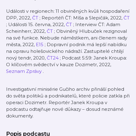
Události v regionech: 11 obviněných kvůli hospodaření
DPP, 2022,
ČT
; Reportéři ČT: Míša a Slepičák, 2022,
ČT
; Události 15. června, 2022,
ČT
; Interview ČT: Adam
Scheinherr, 2022,
ČT
; Obviněný Hlubuček rezignoval
na své funkce. Nebude náměstkem, ani členem rady
města, 2022,
E15
; Dopravní podnik má lepší nabídku
na opravu holešovického nádraží. Zastupitelé chtějí
nový tendr, 2020,
ČT24
; Podcast 5:59: Janek Kroupa:
O klíčovém svědectví v kauze Dozimetr, 2022,
Seznam Zprávy
.
Investigativní minisérie Gučiho archiv přináší pohled
do světa politiků a podnikatelů, které policie zatkla při
operaci Dozimetr. Reportér Janek Kroupa v
podcastu odtajňuje nové důkazy – dosud neznámé
dokumenty.
Popis podcastu