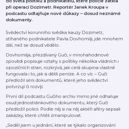
do světa politiků a podnikatelů, které policie zatkla
při operaci Dozimetr. Reportér Janek Kroupa v
podcastu odtajňuje nové důkazy – dosud neznámé
dokumenty.
Svědectví korunního svědka kauzy Dozimetr,
stíhaného podnikatele Pavla Dovhomilji, jde mnohem
dál, než se dosud vědělo.
Dovhomilja, přezdívaný Guči, v mnohahodinové
zpovědi popisuje vztahy s politiky několika vládních i
opozičních stran, rozkrývá, jak celá skupina vlastně
fungovala i to, jak si dělili peníze. A co víc – Guči
předložil sérii dokumentů, které jeho svědectví
potvrzují či rozvíjí.
První díl podcastu Gučiho archiv mimo jiné odhaluje
osud jednostránkového dokumentu, který Guči
předložil policii. Podle něj si na něj aktéři aféry sepsali
zakázky, které chtěli zmanipulovat.
„Seděl jsem u jednání, které se týkalo organizování