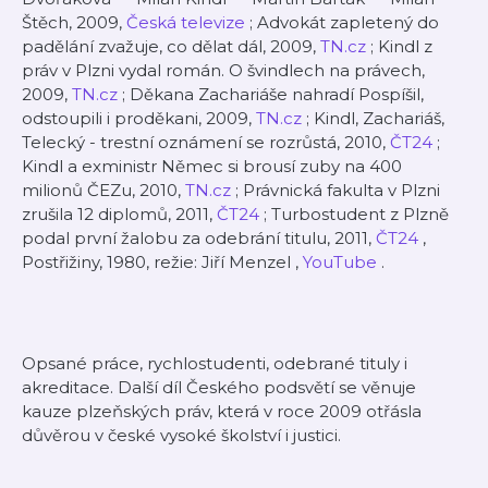
Štěch, 2009,
Česká televize
; Advokát zapletený do
padělání zvažuje, co dělat dál, 2009,
TN.cz
;
Kindl z
práv v Plzni vydal román. O švindlech na právech,
2009,
TN.cz
;
Děkana Zachariáše nahradí Pospíšil,
odstoupili i proděkani, 2009,
TN.cz
;
Kindl, Zachariáš,
Telecký - trestní oznámení se rozrůstá, 2010,
ČT24
;
Kindl a exministr Němec si brousí zuby na 400
milionů ČEZu, 2010,
TN.cz
; Právnická fakulta v Plzni
zrušila 12 diplomů, 2011,
ČT24
; Turbostudent z Plzně
podal první žalobu za odebrání titulu, 2011,
ČT24
,
Postřižiny, 1980, režie: Jiří Menzel ,
YouTube
.
Opsané práce, rychlostudenti, odebrané tituly i
akreditace. Další díl Českého podsvětí se věnuje
kauze plzeňských práv, která v roce 2009 otřásla
důvěrou v české vysoké školství i justici.