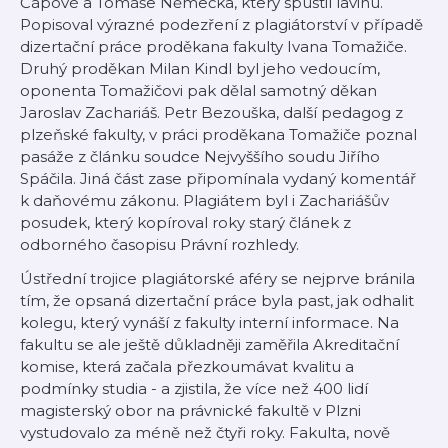
Čápové a Tomáše Němečka, který spustil lavinu.
Popisoval výrazné podezření z plagiátorství v případě
dizertační práce proděkana fakulty Ivana Tomažiče.
Druhý proděkan Milan Kindl byl jeho vedoucím,
oponenta Tomažičovi pak dělal samotný děkan
Jaroslav Zachariáš. Petr Bezouška, další pedagog z
plzeňské fakulty, v práci proděkana Tomažiče poznal
pasáže z článku soudce Nejvyššího soudu Jiřího
Spáčila. Jiná část zase připomínala vydaný komentář
k daňovému zákonu. Plagiátem byl i Zachariášův
posudek, který kopíroval roky starý článek z
odborného časopisu Právní rozhledy.
Ústřední trojice plagiátorské aféry se nejprve bránila
tím, že opsaná dizertační práce byla past, jak odhalit
kolegu, který vynáší z fakulty interní informace. Na
fakultu se ale ještě důkladněji zaměřila Akreditační
komise, která začala přezkoumávat kvalitu a
podmínky studia - a zjistila, že více než 400 lidí
magisterský obor na právnické fakultě v Plzni
vystudovalo za méně než čtyři roky. Fakulta, nově