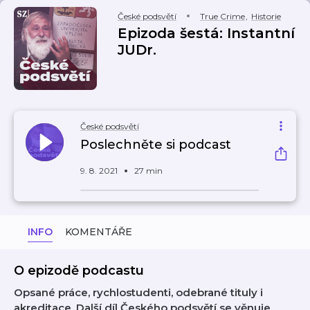
České podsvětí
True Crime
,
Historie
Epizoda šestá: Instantní
JUDr.
České podsvětí
Poslechněte si podcast
9. 8. 2021
27 min
INFO
KOMENTÁŘE
O epizodě podcastu
Opsané práce, rychlostudenti, odebrané tituly i
akreditace. Další díl Českého podsvětí se věnuje