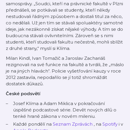
samosprávy. „Soudci, kteří na právnické fakultě v Plzni
přednášeli, se potkávali se studenty, kteří někdy
nestudovali řádným způsobem a dostali titul za něco,
co nedělali. Už jen tím se stávali spoluaktéry samotné
ideje, jak nezákonně získat nějaké výhody. A tím se do
budoucna stávali ovlivnitelními. Zároveň se s nimi
studenti, kteří studovali fakultu nečestně, mohli sblížit
z druhé strany,“ myslí si Klíma.
Milan Kindl, Ivan Tomažič a Jaroslav Zachariáš
rezignovali na své funkce na fakultě a tvrdili, že „máslo
je na jiných hlavách“. Policie vyšetřování kauzy v roce
2012 zastavila, nepodařilo se jí totiž shromáždit
dostatek důkazů.
České podsvětí
Josef Klíma a Adam Miklica v pokračování
úspěšné podcastové série. Devět nových dílů o
tenké hraně zákona v novém mileniu.
Každé pondělí na
Seznam Zprávách
, na
Spotify
i v