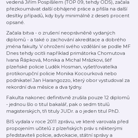
vedená Jiřím Pospíšilem (TOP 09, tehdy ODS), začala
přezkoumávat další obhájené práce a přišla na další
desítky případů, kdy byly minimálně z deseti procent
opsané.
Začala bitva - o zrušení neoprávněně vydaných
diplomů - a také o zachování akreditace a dobrého
jména fakulty. V ohrožení svého vzdělání se podle MF
Dnes tehdy ocitli například primátorka Chomutova
Ivana Řápková, Monika a Michal Mrázkovi, šéf
plzeňské policie Luděk Hosman, vyšetřovatelka
protikorupční policie Monika Kocourková nebo
podnikatel Jan Harangozzo, který obor vystudoval za
rekordní dva měsíce a dva týdny.
Fakulta nakonec definitivně zrušila pouze 12 diplomů
- jednou šlo o titul bakalář, pak o sedm titulů
magisterských, tři tituly JUDr. a o jeden titul PhD.
BIS vydala v roce 2011 zprávu, ve které varovala před
propojením učitelů z plzeňských práv s některými
představiteli policie, advokacie, státní správy a