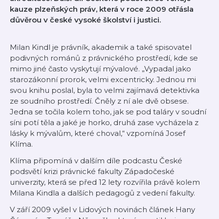
kauze plzeňských práv, která v roce 2009 otřásla
důvěrou v české vysoké školství i justici.
Milan Kindl je právník, akademik a také spisovatel
podivných románů z právnického prostředí, kde se
mimo jiné často vyskytují mývalové. „Vypadal jako
starozákonní prorok, velmi excentricky. Jednou mi
svou knihu poslal, byla to velmi zajímavá detektivka
ze soudního prostředí. Čněly z ní ale dvě obsese.
Jedna se točila kolem toho, jak se pod taláry v soudní
síni potí těla a jaké je horko, druhá zase vycházela z
lásky k mývalům, které choval,“ vzpomíná Josef
Klíma.
Klíma připomíná v dalším díle podcastu České
podsvětí krizi právnické fakulty Západočeské
univerzity, která se před 12 lety rozvířila právě kolem
Milana Kindla a dalších pedagogů z vedení fakulty.
V září 2009 vyšel v Lidových novinách článek Hany