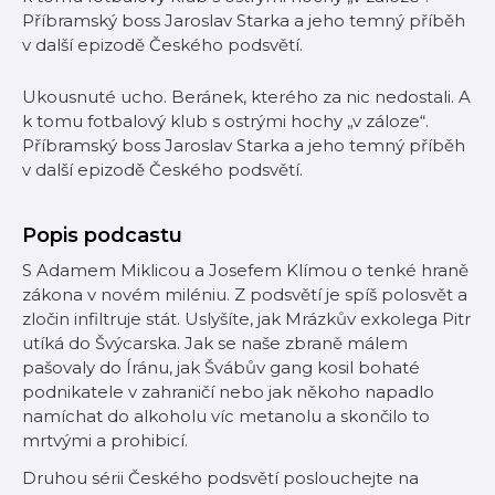
Příbramský boss Jaroslav Starka a jeho temný příběh
v další epizodě Českého podsvětí.
Ukousnuté ucho. Beránek, kterého za nic nedostali. A
k tomu fotbalový klub s ostrými hochy „v záloze“.
Příbramský boss Jaroslav Starka a jeho temný příběh
v další epizodě Českého podsvětí.
Popis podcastu
S Adamem Miklicou a Josefem Klímou o tenké hraně
zákona v novém miléniu. Z podsvětí je spíš polosvět a
zločin infiltruje stát. Uslyšíte, jak Mrázkův exkolega Pitr
utíká do Švýcarska. Jak se naše zbraně málem
pašovaly do Íránu, jak Švábův gang kosil bohaté
podnikatele v zahraničí nebo jak někoho napadlo
namíchat do alkoholu víc metanolu a skončilo to
mrtvými a prohibicí.
Druhou sérii Českého podsvětí poslouchejte na