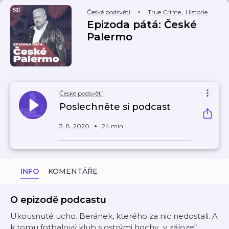
České podsvětí
True Crime
,
Historie
Epizoda pátá: České
Palermo
České podsvětí
Poslechněte si podcast
3. 8. 2020
24 min
INFO
KOMENTÁŘE
O epizodě podcastu
Ukousnuté ucho. Beránek, kterého za nic nedostali. A
k tomu fotbalový klub s ostrými hochy „v záloze“.