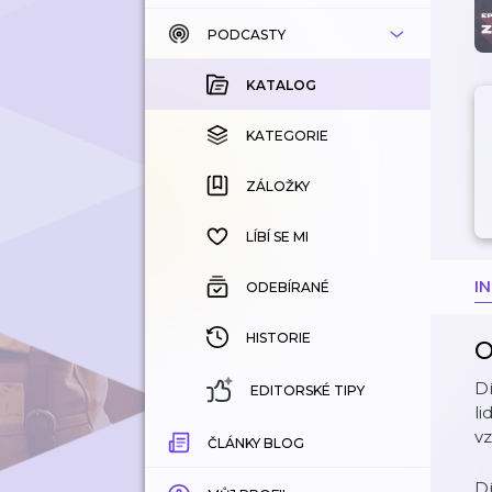
PODCASTY
KATALOG
KOUPENÉ
KATALOG
KATEGORIE
KATEGORIE
ZÁLOŽKY
ZÁLOŽKY
HISTORIE
LÍBÍ SE MI
I
ODEBÍRANÉ
HISTORIE
O
Dí
EDITORSKÉ TIPY
li
v
ČLÁNKY BLOG
Dí