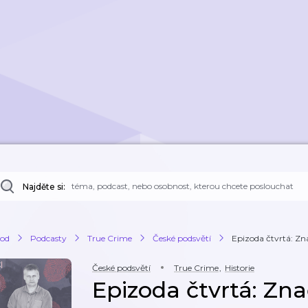
Najděte si:
od
Podcasty
True Crime
České podsvětí
Epizoda čtvrtá: Zn
České podsvětí
True Crime
,
Historie
Epizoda čtvrtá: Zn