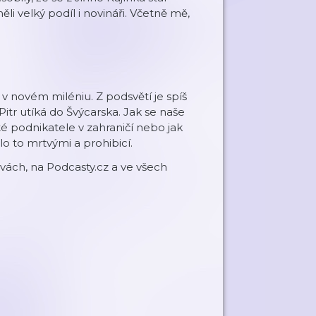
ěli velký podíl i novináři. Včetně mě,
 novém miléniu. Z podsvětí je spíš
 Pitr utíká do Švýcarska. Jak se naše
é podnikatele v zahraničí nebo jak
 to mrtvými a prohibicí.
ách, na Podcasty.cz a ve všech